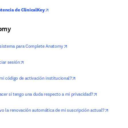
opens in new tab/window
stencia de ClinicalKey
tomy
opens in new tab/window
l sistema para Complete Anatomy
opens in new tab/window
ciar sesión
opens in new tab/window
i código de activación institucional?
opens in new t
acer si tengo una duda respecto a mi privacidad?
opens in 
o la renovación automática de mi suscripción actual?