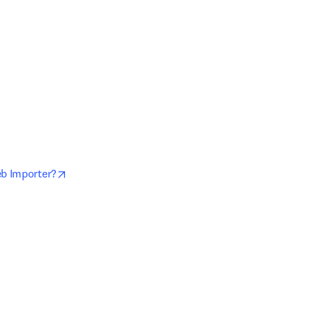
opens in new tab/window
eb Importer?
s in new tab/window