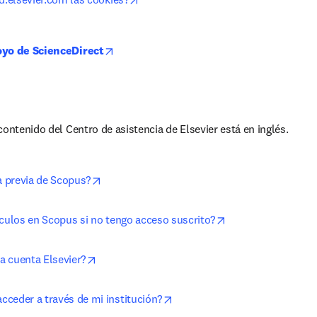
opens in new tab/window
oyo de ScienceDirect
contenido del Centro de asistencia de Elsevier está en inglés.
opens in new tab/window
a previa de Scopus?
opens in new tab/
ículos en Scopus si no tengo acceso suscrito?
opens in new tab/window
 cuenta Elsevier?
opens in new tab/window
ceder a través de mi institución?