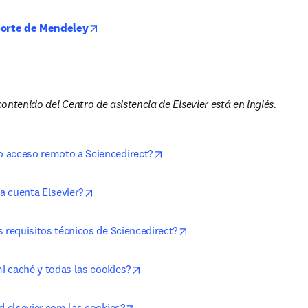
opens in new tab/window
oporte de Mendeley
ontenido del Centro de asistencia de Elsevier está en inglés.
opens in new tab/window
 acceso remoto a Sciencedirect?
opens in new tab/window
 cuenta Elsevier?
opens in new tab/window
 requisitos técnicos de Sciencedirect?
opens in new tab/window
 caché y todas las cookies?
opens in new tab/window
d.elsevier.com las cookies?