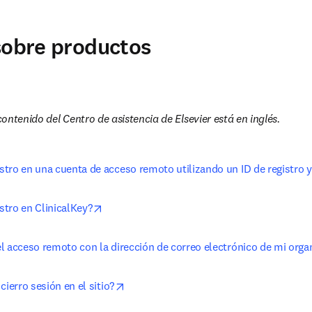
sobre productos
ontenido del Centro de asistencia de Elsevier está en inglés.
tro en una cuenta de acceso remoto utilizando un ID de registro 
opens in new tab/window
tro en ClinicalKey?
l acceso remoto con la dirección de correo electrónico de mi orga
opens in new tab/window
cierro sesión en el sitio?