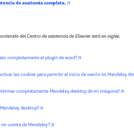
opens in new tab/window
istencia de anatomía completa.
ontenido del Centro de asistencia de Elsevier está en inglés.
opens in new tab/window
alo completamente el plugin de word?
tivar las cookies para permitir el inicio de sesión en Mendeley W
open
liminar completamente Mendeley desktop de mi máquina?
opens in new tab/window
 Mendeley desktop?
opens in new tab/window
 mi cuenta de Mendeley?