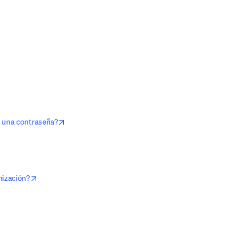
opens in new tab/window
y una contraseña?
opens in new tab/window
nización?