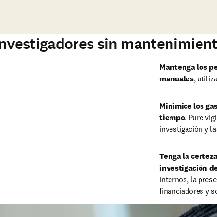
Reproducir
 investigadores sin mantenimien
Mantenga los per
manuales
, utili
Minimice los gas
tiempo
. Pure vig
investigación y l
Tenga la certeza
investigación de
internos, la pres
financiadores y s