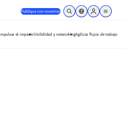
Publique con nosotros
Abrir búsqueda
Selector de ubicación
Sign in to products
menu
Impulsar el impacto
Visibilidad y networking
Agilizar flujos de trabajo