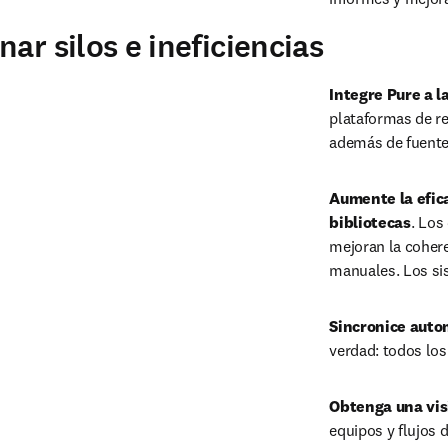
ar silos e ineficiencias
Integre Pure a l
plataformas de r
además de fuente
Aumente la efica
bibliotecas
. Los
mejoran la cohere
manuales. Los sis
Sincronice auto
verdad: todos los
Obtenga una visi
equipos y flujos d