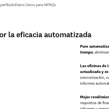
perfilado
Datos listos para IA
FAQs
Reproducir
r la eficacia automatizada
Pure automatiza
tiempo
Las oficinas de 
actualizada y es
sincronización, v
informes automat
Mejor rendimien
requisitos de fin
Reproducir
informes y mejora