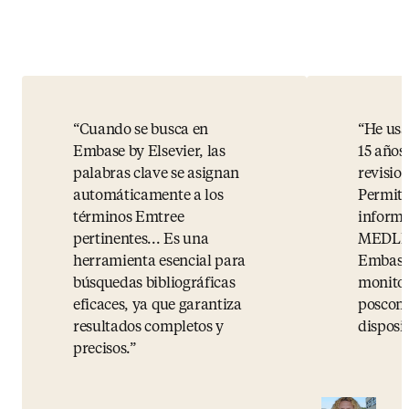
Cuando se busca en
He us
Embase by Elsevier, las
15 años
palabras clave se asignan
revisio
automáticamente a los
Permite
términos Emtree
informa
pertinentes... Es una
MEDLIN
herramienta esencial para
Embase 
búsquedas bibliográficas
monito
eficaces, ya que garantiza
poscome
resultados completos y
disposi
precisos.