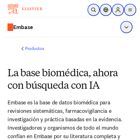
Saltar al contenido principal
Abrir búsqueda
Selector de ubicac
Sign in to p
menu
Embase
Mostrar
Productos
La base biomédica, ahora
con búsqueda con IA
Embase es la base de datos biomédica para
revisiones sistemáticas, farmacovigilancia e
investigación y práctica basadas en la evidencia.
Investigadores y organismos de todo el mundo
confían en Embase por su literatura completa y