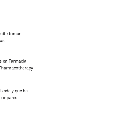
mite tomar 
os. 
s en Farmacia 
 Pharmacotherapy 
izada y que ha 
por pares 