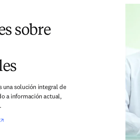
es sobre
les
 una solución integral de
do a información actual,
.
se abre en una nueva pestaña/ventana