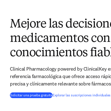
Mejore las decision
medicamentos con
conocimientos fiab
Clinical Pharmacology powered by ClinicalKey es
referencia farmacológica que ofrece acceso rápi
precisa y clínicamente relevante sobre fármacos
opens in new tab/window
Solicitar una prueba gratuita
Explorar las suscripciones individuales