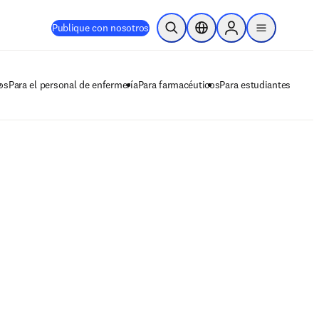
Publique con nosotros
Abrir búsqueda
Selector de ubicación
Sign in to products
menu
os
Para el personal de enfermería
Para farmacéuticos
Para estudiantes