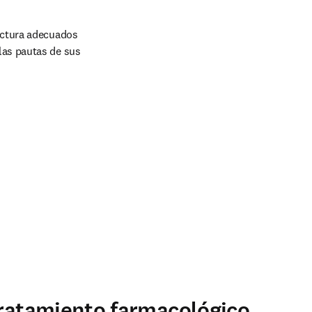
uctura adecuados 
las pautas de sus 
tratamiento farmacológico