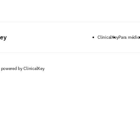
Saltar al contenido principal
Key
ClinicalKey
Para médic
 powered by ClinicalKey