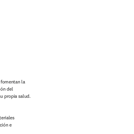
fomentan la 
ón del 
su propia salud.
eriales 
ión e 