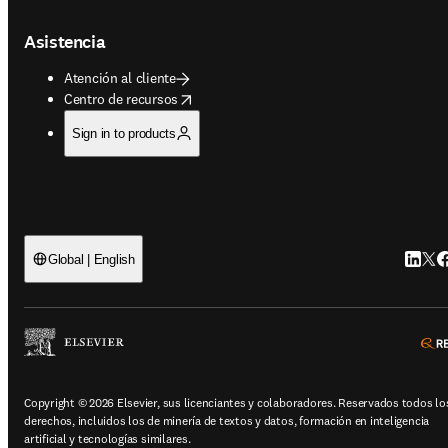
Asistencia
Atención al cliente
opens in new tab/window
Centro de recursos
Sign in to products
Linked
Twit
F
Global | English
Copyright © 2026 Elsevier, sus licenciantes y colaboradores. Reservados todos lo
derechos, incluidos los de minería de textos y datos, formación en inteligencia
artificial y tecnologías similares.