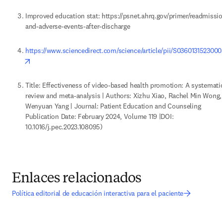
Improved education stat: https://psnet.ahrq.gov/primer/readmissi
and-adverse-events-after-discharge 
https://www.sciencedirect.com/science/article/pii/S036013152300
opens in new tab/window
Title: Effectiveness of video-based health promotion: A systematic
review and meta-analysis | Authors: Xizhu Xiao, Rachel Min Wong, 
Wenyuan Yang | Journal: Patient Education and Counseling 
Publication Date: February 2024, Volume 119 |DOI: 
10.1016/j.pec.2023.108095)
Enlaces relacionados
Política editorial de educación interactiva para el paciente