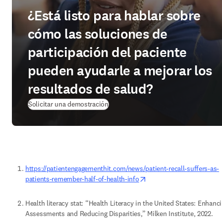
¿Está listo para hablar sobre
cómo las soluciones de
participación del paciente
pueden ayudarle a mejorar los
resultados de salud?
Solicitar una demostración
https://patientengagementhit.com/news/patient-recall-suffers-as-
opens in new tab/windo
patients-remember-half-of-health-info
Health literacy stat: “Health Literacy in the United States: Enhanci
Assessments and Reducing Disparities,” Milken Institute, 2022. 