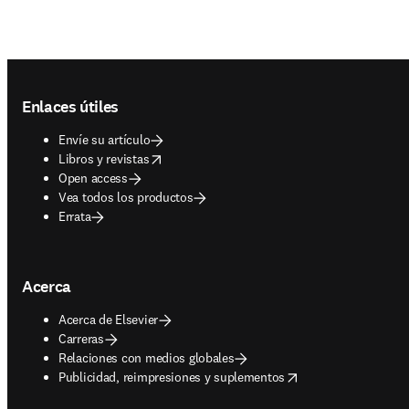
Footer navigation
Enlaces útiles
Envíe su artículo
opens in new tab/window
Libros y revistas
Open access
Vea todos los productos
Errata
Acerca
Acerca de Elsevier
Carreras
Relaciones con medios globales
opens in new tab/window
Publicidad, reimpresiones y suplementos