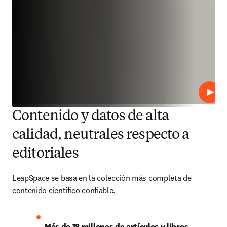
Repro
Contenido y datos de alta
calidad, neutrales respecto a
editoriales
LeapSpace se basa en la colección más completa de 
contenido científico confiable.
Más de 18 millones de artículos y libros 