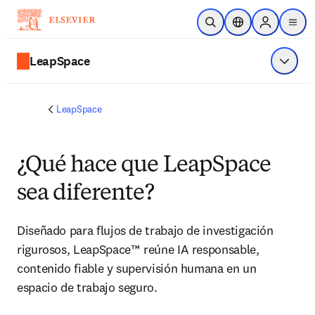
Saltar al contenido principal
Abrir búsqueda
Selector de ubicac
Sign in to p
menu
LeapSpace
Mostrar
LeapSpace
¿Qué hace que LeapSpace
sea diferente?
Diseñado para flujos de trabajo de investigación 
rigurosos, LeapSpace™ reúne IA responsable, 
contenido fiable y supervisión humana en un 
espacio de trabajo seguro.