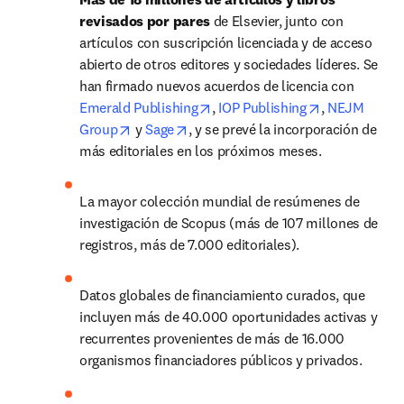
revisados por pares
 de Elsevier, junto con 
artículos con suscripción licenciada y de acceso 
abierto de otros editores y sociedades líderes. Se 
han firmado nuevos acuerdos de licencia con 
opens in new tab/window
opens in new
Emerald Publishing
, 
IOP Publishing
, 
NEJM 
opens in new tab/window
opens in new tab/window
Group
 y 
Sage
, y se prevé la incorporación de 
más editoriales en los próximos meses.
La mayor colección mundial de resúmenes de 
investigación de Scopus (más de 107 millones de 
registros, más de 7.000 editoriales).
Datos globales de financiamiento curados, que 
incluyen más de 
40.000 
oportunidades activas y 
recurrentes provenientes de más de 16.000 
organismos financiadores públicos y privados.