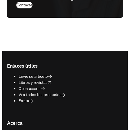
Contacte
Footer navigation
Enlaces útiles
Envíe su artículo
opens in new tab/window
Libros y revistas
Open access
Vea todos los productos
Errata
Acerca