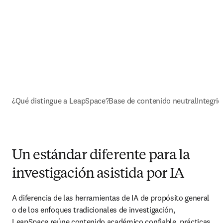
¿Qué distingue a LeapSpace?
Base de contenido neutral
Integri
Un estándar diferente para la
investigación asistida por IA
A diferencia de las herramientas de IA de propósito general 
o de los enfoques tradicionales de investigación, 
LeapSpace reúne contenido académico confiable, prácticas 