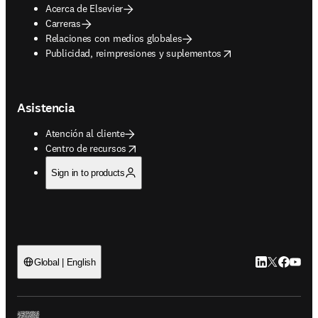
Acerca de Elsevier
Carreras
Relaciones con medios globales
opens in new tab/window
Publicidad, reimpresiones y suplementos
Asistencia
Atención al cliente
opens in new tab/window
Centro de recursos
Sign in to products
LinkedIn se ab
Twitter se 
Facebook
YouTub
Global | English