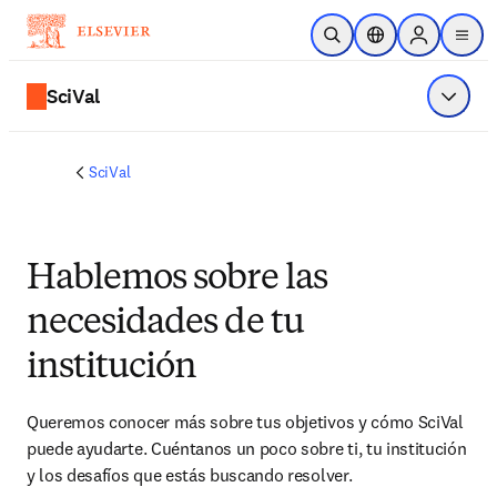
Saltar al contenido principal
Abrir búsqueda
Selector de ubicac
Sign in to p
menu
SciVal
Mostrar
SciVal
Hablemos sobre las
necesidades de tu
institución
Queremos conocer más sobre tus objetivos y cómo SciVal 
puede ayudarte. Cuéntanos un poco sobre ti, tu institución 
y los desafíos que estás buscando resolver. 