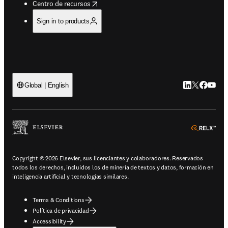
opens in new tab/window
Centro de recursos
Sign in to products
LinkedIn se ab
Twitter se 
Facebook
YouTub
Global | English
ope
Copyright © 2026 Elsevier, sus licenciantes y colaboradores. Reservados
todos los derechos, incluidos los de minería de textos y datos, formación en
inteligencia artificial y tecnologías similares.
Terms & Conditions
Política de privacidad
Accessibility