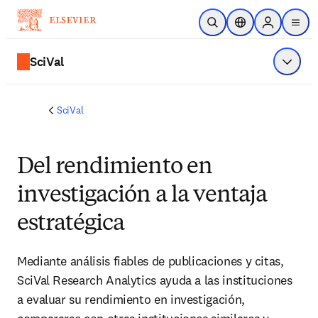
Saltar al contenido principal
Abrir búsqueda
Selector de ubicac
Sign in to p
menu
SciVal
Mostrar
SciVal
Del rendimiento en
investigación a la ventaja
estratégica
Mediante análisis fiables de publicaciones y citas, 
SciVal Research Analytics ayuda a las instituciones 
a evaluar su rendimiento en investigación, 