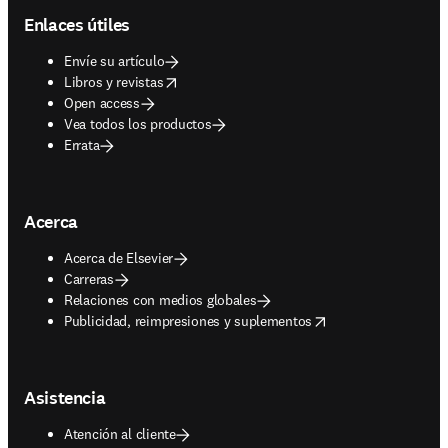
Enlaces útiles
Envíe su artículo
opens in new tab/window
Libros y revistas
Open access
Vea todos los productos
Errata
Acerca
Acerca de Elsevier
Carreras
Relaciones con medios globales
opens in new tab/window
Publicidad, reimpresiones y suplementos
Asistencia
Atención al cliente