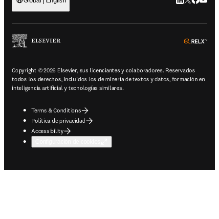
LinkedIn se ab
Twitter se 
Facebook
YouTub
Global | English
ope
Copyright © 2026 Elsevier, sus licenciantes y colaboradores. Reservados
todos los derechos, incluidos los de minería de textos y datos, formación en
inteligencia artificial y tecnologías similares.
Terms & Conditions
Política de privacidad
Accessibility
Configuración de cookies