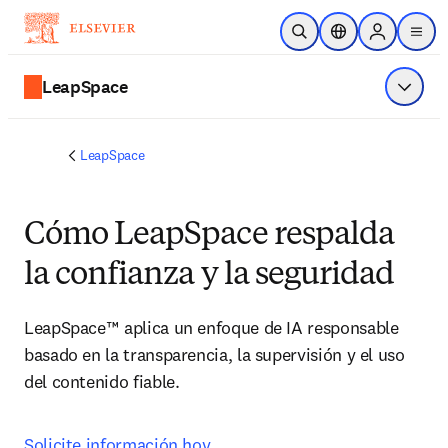
Saltar al contenido principal
Abrir búsqueda
Selector de ubicac
Sign in to p
menu
LeapSpace
Mostrar
LeapSpace
Cómo LeapSpace respalda
la confianza y la seguridad
LeapSpace™ aplica un enfoque de IA responsable 
basado en la transparencia, la supervisión y el uso 
del contenido fiable.
Solicite información hoy