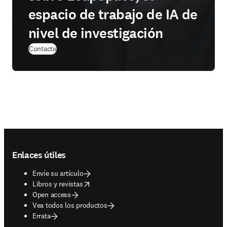
espacio de trabajo de IA de
nivel de investigación
Contacte
Footer navigation
Enlaces útiles
Envíe su artículo
opens in new tab/window
Libros y revistas
Open access
Vea todos los productos
Errata