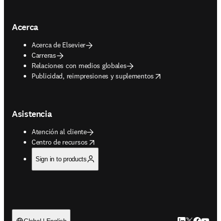
Acerca
Acerca de Elsevier
Carreras
Relaciones con medios globales
opens in new tab/window
Publicidad, reimpresiones y suplementos
Asistencia
Atención al cliente
opens in new tab/window
Centro de recursos
Sign in to products