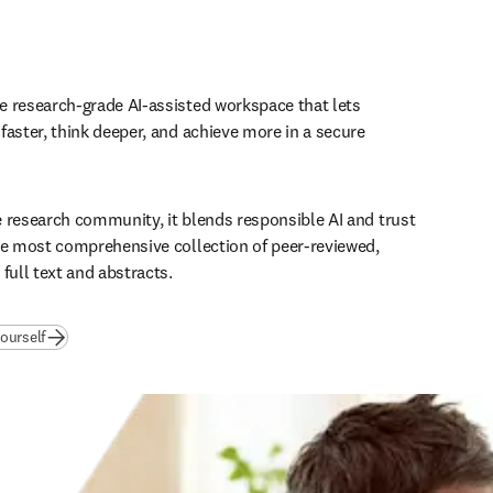
 research-grade AI-assisted workspace that lets 
faster, think deeper, and achieve more in a secure 
 research community, it blends responsible AI and trust 
he most comprehensive collection of peer-reviewed, 
full text and abstracts.
(
se abre en una nueva pestaña/ventana
)
ourself