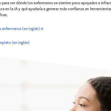
s para ver dónde los enfermeros se sienten poco apoyados e infrar
nza en la IA y qué ayudaría a generar más confianza en herramient
icaz.
opens in new tab/window
a enfermeros (en inglés)
mpleto (en inglés)