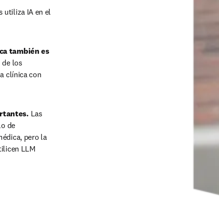
utiliza IA en el 
ica también es 
 de los 
 clínica con 
rtantes.
 Las 
o de 
édica, pero la 
ilicen LLM 