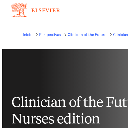
Inicio
Perspectivas
Clinician of the Future
Clinicia
Clinician of the Fu
Nurses edition