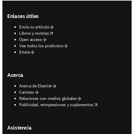
Footer navigation
Enlaces útiles
Envíe su artículo
opens in new tab/window
Libros y revistas
Open access
Vea todos los productos
Errata
Acerca
Acerca de Elsevier
Carreras
Relaciones con medios globales
opens in new tab/window
Publicidad, reimpresiones y suplementos
Asistencia