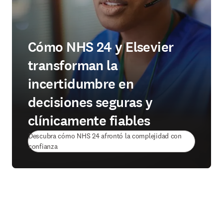
Cómo NHS 24 y Elsevier
transforman la
incertidumbre en
decisiones seguras y
clínicamente fiables
Descubra cómo NHS 24 afrontó la complejidad con
(
se abre en una nueva pestaña/ventana
)
confianza