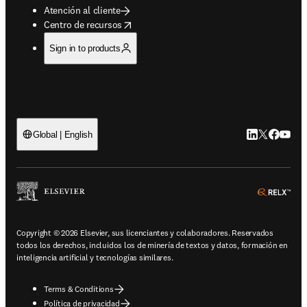
Atención al cliente
opens in new tab/window
Centro de recursos
Sign in to products
LinkedIn se ab
Twitter se 
Facebook
YouTub
Global | English
ope
Copyright © 2026 Elsevier, sus licenciantes y colaboradores. Reservados
todos los derechos, incluidos los de minería de textos y datos, formación en
inteligencia artificial y tecnologías similares.
Terms & Conditions
Política de privacidad