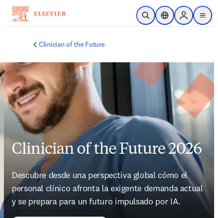
Saltar al contenido principal
Abrir búsqueda
Selector de ubicac
Sign in to p
menu
Clinician of the Future
Clinician of the Future 2026
Descubre desde una perspectiva global cómo el 
personal clínico afronta la exigente demanda actual 
y se prepara para un futuro impulsado por IA.