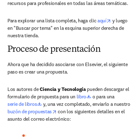
recursos para profesionales en todas las áreas temáticas.
opens in new
Para explorar una lista completa, haga clic 
aquí
 y luego 
en "Buscar por tema" en la esquina superior derecha de 
nuestra tienda.
Proceso de presentación
Ahora que ha decidido asociarse con Elsevier, el siguiente 
paso es crear una propuesta. 
Los autores de 
Ciencia y Tecnología
 pueden descargar el 
opens in new tab/win
formulario de propuesta para un 
libro
 o para una 
opens in new tab/window
serie de libros
 y, una vez completado, enviarlo a nuestro 
opens in new tab/window
buzón de propuestas
 con los siguientes detalles en el 
asunto del correo electrónico: