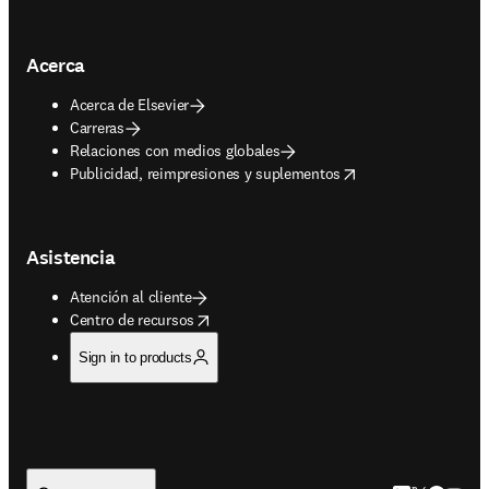
Acerca
Acerca de Elsevier
Carreras
Relaciones con medios globales
opens in new tab/window
Publicidad, reimpresiones y suplementos
Asistencia
Atención al cliente
opens in new tab/window
Centro de recursos
Sign in to products