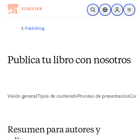
Saltar al contenido principal
Abrir búsqueda
Selector de ubicac
Sign in to p
menu
Publishing
Publica tu libro con nosotros
Visión general
Tipos de contenido
Proceso de presentación
Come
Resumen para autores y