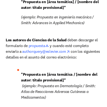
"Propuesta en [área temática] / [nombre del 
autor: título provisional]"
(ejemplo: Propuesta en ingeniería mecánica / 
Smith: Advances in Applied Mechanics)
Los autores de Ciencias de la Salud
 deben descargar el 
opens in new tab/window
formulario de 
propuesta
 y cuando esté completo 
opens in new tab/wind
enviarlo a 
authorquery@eslevier.com
 con los siguientes 
detalles en el asunto del correo electrónico:
"Propuesta en [área temática / [nombre del 
 (ejemplo: Propuesta en Dermatología / Smith: 
Atlas de Reacciones Adversas Cutáneas a 
Medicamentos)