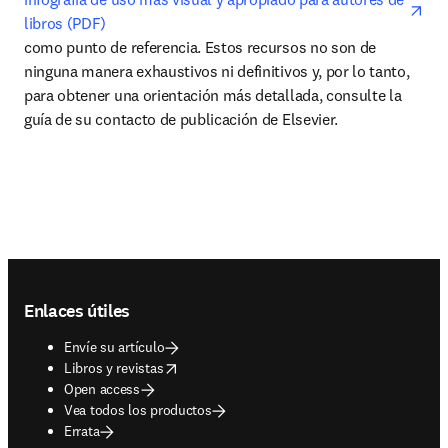
libros (PDF)
como punto de referencia. Estos recursos no son de 
ninguna manera exhaustivos ni definitivos y, por lo tanto, 
para obtener una orientación más detallada, consulte la 
guía de su contacto de publicación de Elsevier.
Footer navigation
Enlaces útiles
Envíe su artículo
opens in new tab/window
Libros y revistas
Open access
Vea todos los productos
Errata