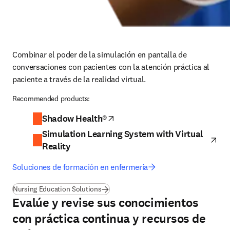
Combinar el poder de la simulación en pantalla de 
conversaciones con pacientes con la atención práctica al 
paciente a través de la realidad virtual.
Recommended products:
Shadow Health®
se abre en una nueva pestaña/ve
Simulation Learning System with Virtual
se 
Reality
Soluciones de formación en enfermería
Nursing Education Solutions
Evalúe y revise sus conocimientos
con práctica continua y recursos de