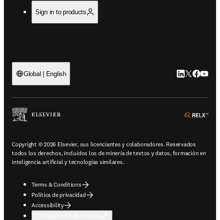
Sign in to products
LinkedIn se ab
Twitter se 
Facebook
YouTub
Global | English
ope
Copyright © 2026 Elsevier, sus licenciantes y colaboradores. Reservados
todos los derechos, incluidos los de minería de textos y datos, formación en
inteligencia artificial y tecnologías similares.
Terms & Conditions
Política de privacidad
Accessibility
Configuración de cookies