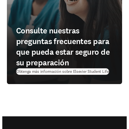
Consulte nuestras
preguntas frecuentes para
que pueda estar seguro de
su preparación
(
se abre en
Obtenga más información sobre Elsevier Student Life
Footer navigation