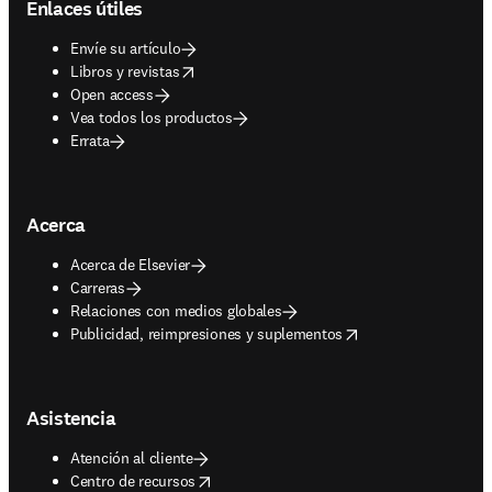
Enlaces útiles
Envíe su artículo
opens in new tab/window
Libros y revistas
Open access
Vea todos los productos
Errata
Acerca
Acerca de Elsevier
Carreras
Relaciones con medios globales
opens in new tab/window
Publicidad, reimpresiones y suplementos
Asistencia
Atención al cliente
opens in new tab/window
Centro de recursos