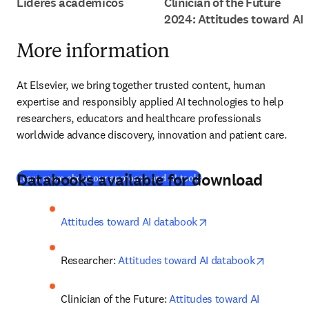
Líderes académicos
Clinician of the Future
2024: Attitudes toward AI
More information
At Elsevier, we bring together trusted content, human 
expertise and responsibly applied AI technologies to help 
researchers, educators and healthcare professionals 
worldwide advance discovery, innovation and patient care.
D
atabooks available for download
Learn more about our approach and AI tools
opens in new tab/wi
Attitudes toward AI databook
opens in
Researcher: 
Attitudes toward AI databook
Clinician of the Future: 
Attitudes toward AI 