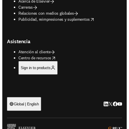
Acerca de Elsevier
Carreras
Relaciones con medios globales
opens in new tab/window
Publicidad, reimpresiones y suplementos
Asistencia
Atención al cliente
opens in new tab/window
Centro de recursos
Sign in to products
LinkedIn se ab
Twitter se 
Facebook
YouTub
Global | English
ope