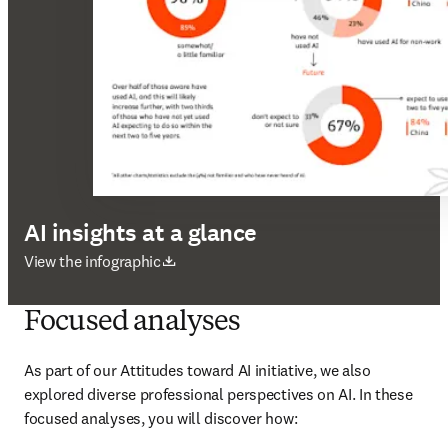
AI insights at a glance
se abre en una nueva pestaña/ventana
View the infographic
Focused analyses
As part of our Attitudes toward AI initiative, we also 
explored diverse professional perspectives on AI. In these 
focused analyses, you will discover how: