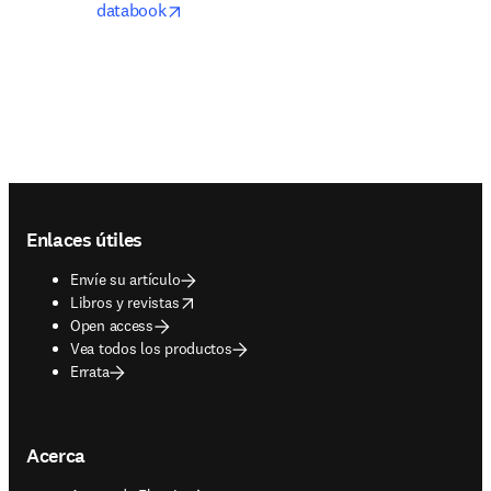
opens in new tab/window
databook
Footer navigation
Enlaces útiles
Envíe su artículo
opens in new tab/window
Libros y revistas
Open access
Vea todos los productos
Errata
Acerca