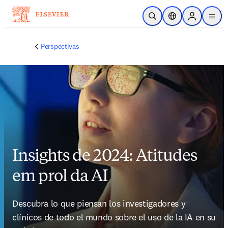
Saltar al contenido principal
Abrir búsqueda
Selector de ubicac
Sign in to p
menu
Perspectivas
Insights de 2024: Atitudes
em prol da AI
Descubra lo que piensan los investigadores y 
clínicos de todo el mundo sobre el uso de la IA en su 