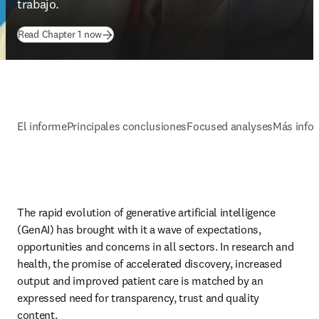
trabajo. 
(
se abre en una nueva pestaña/ventana
)
Read Chapter 1 now
El informe
Principales conclusiones
Focused analyses
Más info
The rapid evolution of generative artificial intelligence 
(GenAI) has brought with it a wave of expectations, 
opportunities and concerns in all sectors. In research and 
health, the promise of accelerated discovery, increased 
output and improved patient care is matched by an 
expressed need for transparency, trust and quality 
content.