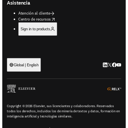
Asistencia
Atención al cliente
opens in new tab/window
Centro de recursos
Sign in to products
LinkedIn se ab
Twitter se 
Facebook
YouTub
Global | English
ope
Copyright © 2026 Elsevier, sus licenciantes y colaboradores. Reservados
todos los derechos, incluidos los de minería de textos y datos, formación en
inteligencia artificial y tecnologías similares.