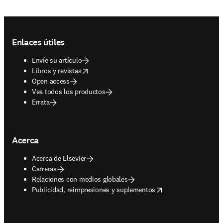
Footer navigation
Enlaces útiles
Envíe su artículo
opens in new tab/window
Libros y revistas
Open access
Vea todos los productos
Errata
Acerca
Acerca de Elsevier
Carreras
Relaciones con medios globales
opens in new tab/window
Publicidad, reimpresiones y suplementos