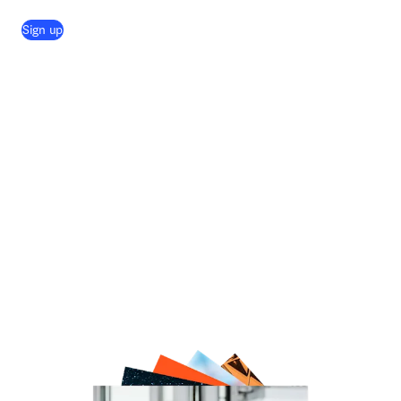
(
se abre en una nueva pestaña/ventana
)
Sign up