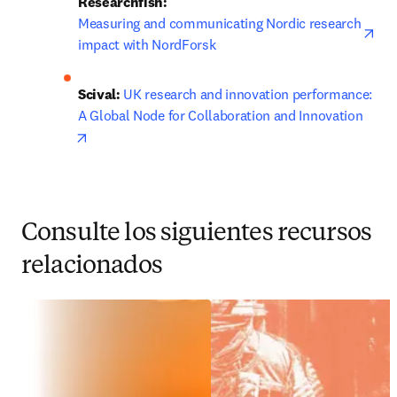
Researchfish: 
ope
Measuring and communicating Nordic research 
impact with NordForsk
Scival:
UK research and innovation performance: 
A Global Node for Collaboration and Innovation
opens in new tab/window
Consulte los siguientes recursos
relacionados