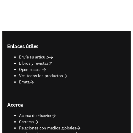
Footer navigation
Enlaces útiles
Envíe su artículo
opens in new tab/window
Libros y revistas
Open access
Vea todos los productos
Errata
Acerca
Acerca de Elsevier
Carreras
Relaciones con medios globales