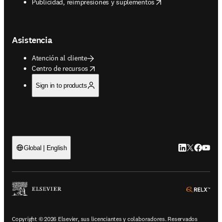
opens in new tab/window
Publicidad, reimpresiones y suplementos
Asistencia
Atención al cliente
opens in new tab/window
Centro de recursos
Sign in to products
LinkedIn se ab
Twitter se 
Facebook
YouTub
Global | English
ope
Copyright © 2026 Elsevier, sus licenciantes y colaboradores. Reservados