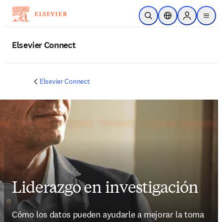
Saltar al contenido principal
Abrir búsqueda
Selector de ubicac
Sign in to p
menu
Elsevier Connect
Elsevier Connect
Liderazgo en investigación
Cómo los datos pueden ayudarle a mejorar la toma 