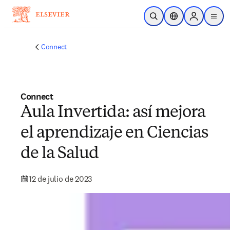
Saltar al contenido principal
Abrir búsqueda
Selector de ubicac
Sign in to p
menu
Connect
Connect
Aula Invertida: así mejora
el aprendizaje en Ciencias
de la Salud
12 de julio de 2023