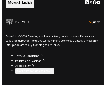
LinkedIn se ab
Twitter se 
Facebook
YouTub
Global | English
ope
Copyright © 2026 Elsevier, sus licenciantes y colaboradores. Reservados
todos los derechos, incluidos los de minería de textos y datos, formación en
inteligencia artificial y tecnologías similares.
Terms & Conditions
Política de privacidad
Accessibility
Configuración de cookies