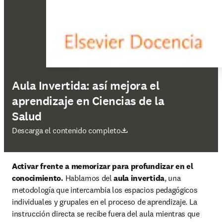
Aula Invertida: así mejora el
aprendizaje en Ciencias de la
Salud
se abre en una nueva pestaña/ventana
Descarga el contenido completo
Activar frente a memorizar para profundizar en el 
conocimiento.
 Hablamos del 
aula invertida
, una 
metodología que intercambia los espacios pedagógicos 
individuales y grupales en el proceso de aprendizaje. La 
instrucción directa se recibe fuera del aula mientras que 