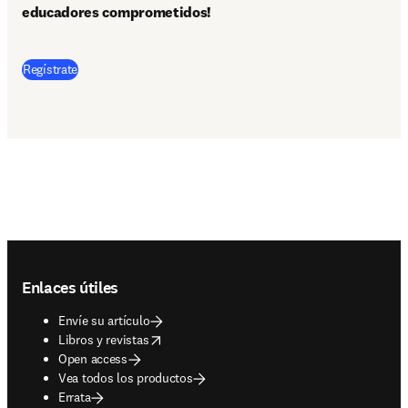
educadores comprometidos!
Regístrate
Footer navigation
Enlaces útiles
Envíe su artículo
opens in new tab/window
Libros y revistas
Open access
Vea todos los productos
Errata