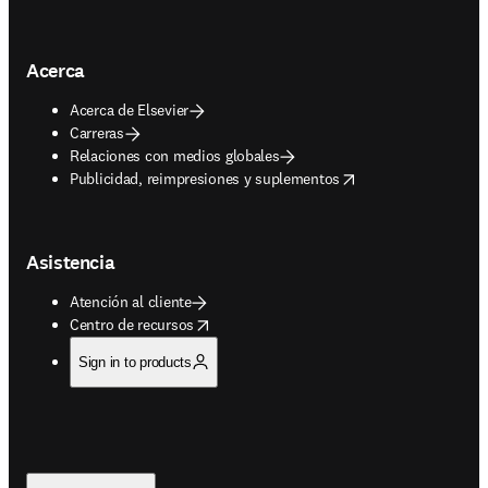
Acerca
Acerca de Elsevier
Carreras
Relaciones con medios globales
opens in new tab/window
Publicidad, reimpresiones y suplementos
Asistencia
Atención al cliente
opens in new tab/window
Centro de recursos
Sign in to products