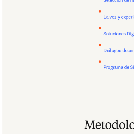
Selección de n
La voz y exper
Soluciones Digi
Diálogos docen
Programa de S
Metodolo