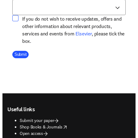
If you do not wish to receive updates, offers and
other information about relevant products,
opens in new tab/win
services and events from
Elsevier
, please tick the
box.
Company Division
Submit
Footer navigation
Useful links
Submit your paper
opens in new tab/window
Shop Books & Journals
Open access