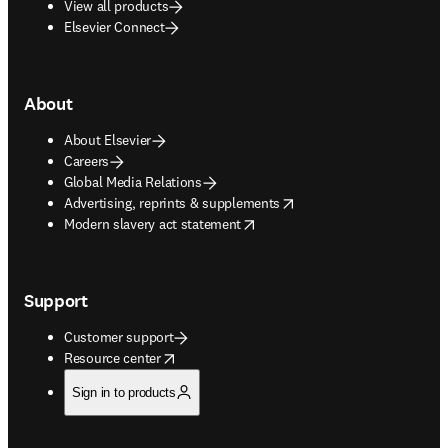
View all products
Elsevier Connect
About
About Elsevier
Careers
Global Media Relations
opens in new tab/window
Advertising, reprints & supplements
opens in new tab/window
Modern slavery act statement
Support
Customer support
opens in new tab/window
Resource center
Sign in to products