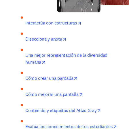
opens in new tab/windo
Interactúa con estructuras
opens in new tab/window
Disecciona y anota
Una mejor representación de la diversidad 
opens in new tab/window
humana
opens in new tab/window
Cómo crear una pantalla
opens in new tab/wind
Cómo mejorar una pantalla
opens in new 
Contenido y etiquetas del Atlas Gray
opens
Evalúa los conocimientos de tus estudiantes