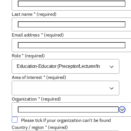
Last name
*
(required)
Email address
*
(required)
Role
*
(required)
Area of interest
*
(required)
Organization
*
(required)
Selec
Please tick if your organization can't be found
Country / region
*
(required)