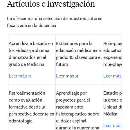
Artículos e investigación
Le ofrecemos una selección de nuestros autores 
focalizada en la docencia
Aprendizaje basado en 
Estándares para la 
Role-playing 
los vídeos-problema 
educación médica en el 
education: An
dramatizados en el 
grado: 10 claves para el 
experience fr
grado de Medicina
futuro
role-players
opens in new tab/window
opens in new tab/window
op
Leer más
Leer más
Leer más
Retroalimentación 
Aprendizaje por 
Estudio preli
como evaluación 
proyectos para el 
la creación de
formativa desde la 
razonamiento 
Unidad de Ed
perspectiva docente en 
fisioterapéutico sobre 
Médica
odontología
el dolor espinal 
op
Leer más
durante la cuarentena 