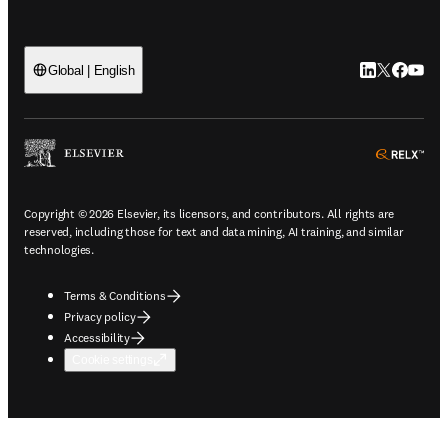
LinkedIn open
Twitter ope
Facebook
YouTub
Global | English
ope
Copyright © 2026 Elsevier, its licensors, and contributors. All rights are
reserved, including those for text and data mining, AI training, and similar
technologies.
Terms & Conditions
Privacy policy
Accessibility
Cookie settings