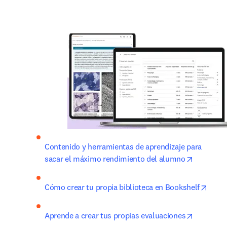
Contenido y herramientas de aprendizaje para 
opens in 
sacar el máximo rendimiento del alumno
opens
Cómo crear tu propia biblioteca en Bookshelf
opens in 
Aprende a crear tus propias evaluaciones