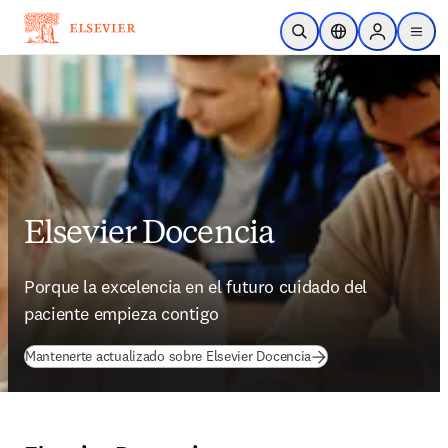
Skip to main content
Open Search
Location Selector
Sign in to p
menu
Elsevier Docencia
Porque la excelencia en el futuro cuidado del 
paciente empieza contigo
Mantenerte actualizado sobre Elsevier Docencia