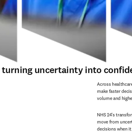
urning uncertainty into confiden
Across healthcare
make faster decis
volume and higher
NHS 24’s transfo
move from uncerta
decisions when i