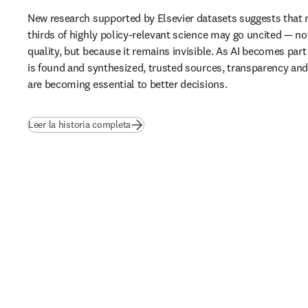
New research supported by Elsevier datasets suggests that 
thirds of highly policy-relevant science may go uncited — not
quality, but because it remains invisible. As AI becomes part
is found and synthesized, trusted sources, transparency and b
are becoming essential to better decisions.
(
se abre en una nueva pestaña/ventana
)
Leer la historia completa