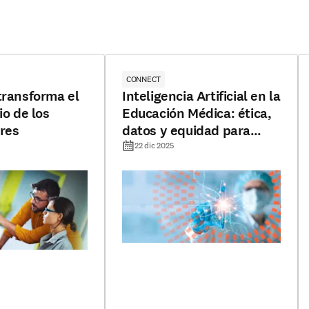
CONNECT
transforma el
Inteligencia Artificial en la
io de los
Educación Médica: ética,
res
datos y equidad para
docentes y estudiantes
22 dic 2025