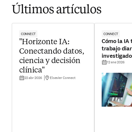
Últimos artículos
CONNECT
CONNECT
Cómo la IA 
"Horizonte IA:
trabajo diar
Conectando datos,
investigado
ciencia y decisión
12 ene 2026
clínica"
22 abr 2026
Elsevier Connect