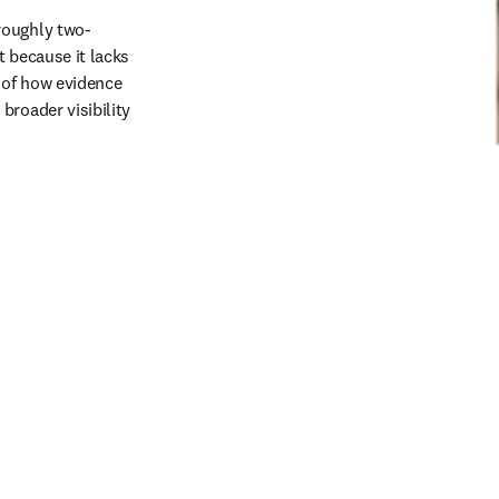
roughly two-
 because it lacks 
 of how evidence 
roader visibility 