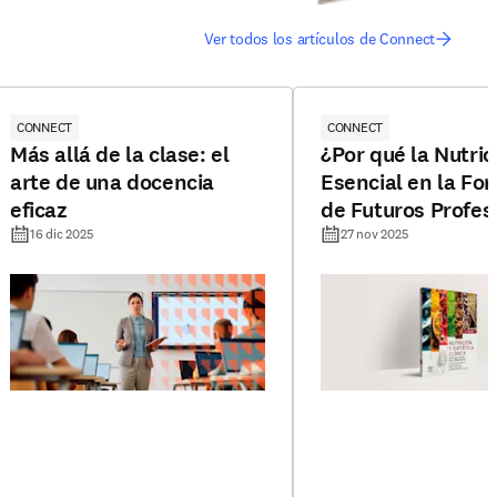
Ver todos los artículos de Connect
CONNECT
CONNECT
Más allá de la clase: el
¿Por qué la Nutric
arte de una docencia
Esencial en la Fo
eficaz
de Futuros Profes
16 dic 2025
27 nov 2025