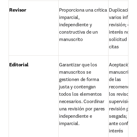
Revisor
Proporciona una crítica 
Duplicación d
imparcial, 
varios inform
independiente y 
revisión; conf
constructiva de un 
interés no dec
manuscrito
solicitud ina
citas
Editorial
Garantizar que los 
Aceptación de
manuscritos se 
manuscritos e
gestionen de forma 
de las 
justa y contengan 
recomendacio
todos los elementos 
los revisores; 
necesarios. Coordinar 
supervisión d
una revisión por pares 
revisión por p
independiente e 
sesgada; no a
imparcial.
ante conflicto
interés