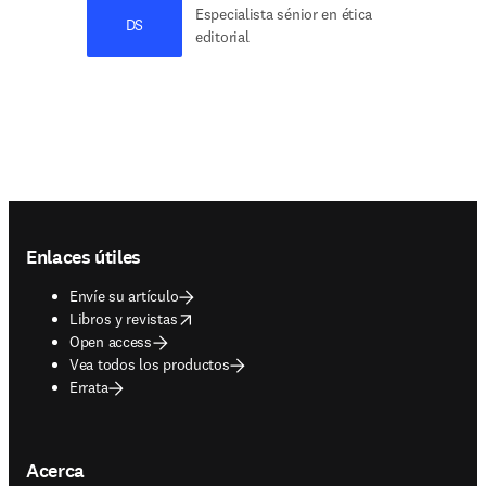
Especialista sénior en ética
DS
editorial
Footer navigation
Enlaces útiles
Envíe su artículo
opens in new tab/window
Libros y revistas
Open access
Vea todos los productos
Errata
Acerca