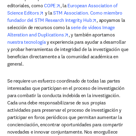
opens in new tab/window
editoriales, como 
COPE
, la 
European Association of 
opens in new tab/window
Science Editors
 y la 
STM Association. Como miembro 
opens in new tab/
fundador del STM Research Integrity Hub
, apoyamos la 
selección de recursos como la 
serie de vídeos Image 
opens in new tab/window
Alteration and Duplications
, y también aportamos 
nuestra tecnología
 y experiencia para ayudar a desarrollar 
y probar herramientas de integridad de la investigación que 
benefician directamente a la comunidad académica en 
general.
Se requiere un esfuerzo coordinado de todas las partes 
interesadas que participan en el proceso de investigación 
para combatir la conducta indebida en la investigación. 
Cada una debe responsabilizarse de sus propias 
actividades para preservar el proceso de investigación y 
participar en foros periódicos que permitan aumentar la 
concienciación, encontrar oportunidades para compartir 
novedades e innovar conjuntamente. Nos enorgullece 