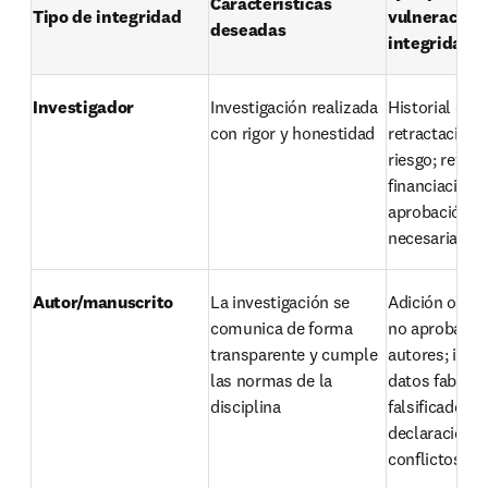
Características 
Tipo de integridad
vulneración d
deseadas
integridad
Investigador
Investigación realizada 
Historial de 
con rigor y honestidad
retractaciones
riesgo; revoca
financiación; f
aprobación ét
necesaria
Autor/manuscrito
La investigación se 
Adición o eli
comunica de forma 
no aprobada d
transparente y cumple 
autores; inclu
las normas de la 
datos fabrica
disciplina
falsificados; f
declaración de
conflictos de