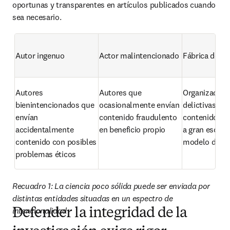
oportunas y transparentes en artículos publicados cuando 
sea necesario.
Autor ingenuo
Actor malintencionado
Fábrica de ar
Autores 
Autores que 
Organizacione
bienintencionados que 
ocasionalmente envían 
delictivas que
envían 
contenido fraudulento 
contenido fra
accidentalmente 
en beneficio propio
a gran escala
contenido con posibles 
modelo de ne
problemas éticos
Recuadro 1: La ciencia poco sólida puede ser enviada por 
distintas entidades situadas en un espectro de 
intencionalidad
Defender la integridad de la