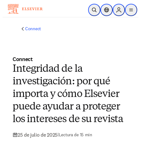
Saltar al contenido principal
Abrir búsqueda
Selector de ubicac
Sign in to p
menu
Connect
Connect
Integridad de la
investigación: por qué
importa y cómo Elsevier
puede ayudar a proteger
los intereses de su revista
25 de julio de 2025
|
Lectura de 15 min