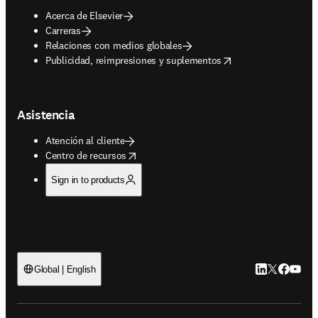
Acerca de Elsevier
Carreras
Relaciones con medios globales
opens in new tab/window
Publicidad, reimpresiones y suplementos
Asistencia
Atención al cliente
opens in new tab/window
Centro de recursos
Sign in to products
LinkedIn se ab
Twitter se 
Facebook
YouTub
Global | English