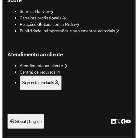
Sobre
Sobre a Elsevier
Carreiras profissionais
Relações Globais com a Mídia
opens in new tab/window
Publicidade, reimpressões e suplementos editoriais
Atendimento ao cliente
Atendimento ao cliente
opens in new tab/window
Central de recursos
Sign in to products
LinkedIn abre 
Twitter abr
Facebook
YouTub
Global | English