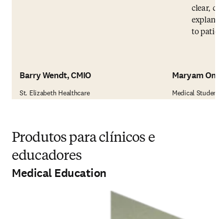
clear, c
explana
to patie
Barry Wendt, CMIO
Maryam Om
St. Elizabeth Healthcare
Medical Studen
Produtos para clínicos e
educadores
Medical Education