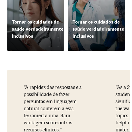
Tornar os cuidados de
Tornar os cuidados de
saúde verdadeiramente
saúde verdadeiramente
inclusivos
inclusivos
A rapidez das respostas e a
As a 5
possibilidade de fazer
student
perguntas em linguagem
signifi
natural conferem a esta
the way
ferramenta uma clara
topics.
vantagem sobre outros
helpful
recursos clínicos.
materia