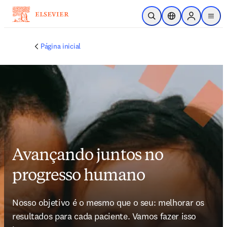
Ir para o conteúdo principal
Pesquisa aberta
Seletor de localiza
Sign in to p
menu
Página inicial
Avançando juntos no
progresso humano
Nosso objetivo é o mesmo que o seu: melhorar os 
resultados para cada paciente. Vamos fazer isso 