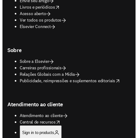
Envie seu artigo
opens in new tab/window
Livros e periódicos
Acesso aberto
Ver todos os produtos
Elsevier Connect
Sobre
Sobre a Elsevier
Carreiras profissionais
Relações Globais com a Mídia
opens in new tab/window
Publicidade, reimpressões e suplementos editoriais
Atendimento ao cliente
Atendimento ao cliente
opens in new tab/window
Central de recursos
Sign in to products