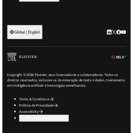
LinkedIn abre 
Twitter abr
Facebook
YouTub
Global | English
ope
Copyright © 2026 Elsevier, seus licenciadores e colaboradores. Todos os
direitos reservados, inclusive os de mineração de texto e dados, treinamento
em inteligência artificial e tecnologias semelhantes.
Terms & Conditions
Política de Privacidade
Accessibility
Configurações de cookies