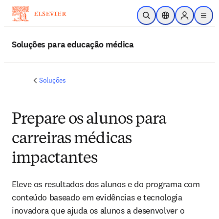
Ir para o conteúdo principal
Pesquisa aberta
Seletor de localiza
Sign in to p
menu
Soluções para educação médica
Soluções
Prepare os alunos para
carreiras médicas
impactantes
Eleve os resultados dos alunos e do programa com
conteúdo baseado em evidências e tecnologia
inovadora que ajuda os alunos a desenvolver o