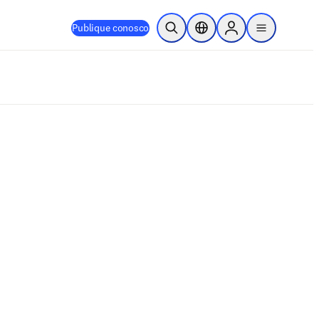
Publique conosco
Pesquisa aberta
Seletor de localização
Sign in to products
menu