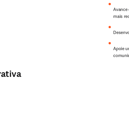
Avance 
mais re
Desenvol
Apoie u
comunid
rativa