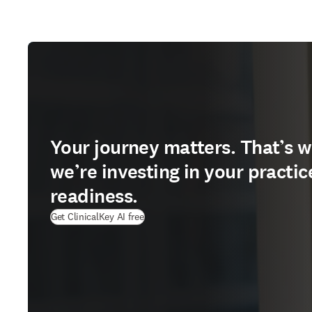
Your journey matters. That’s 
we’re investing in your practic
readiness.
Get ClinicalKey AI free