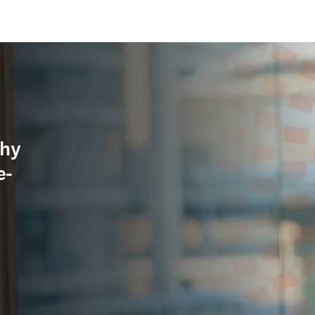
why
e-