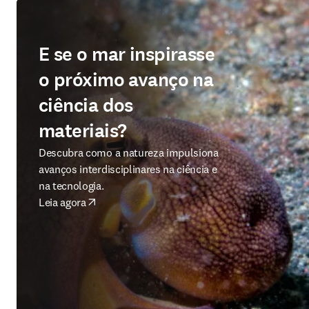
E se o mar inspirasse
o próximo avanço na
ciência dos
materiais?
Descubra como a natureza impulsiona
avanços interdisciplinares na ciência e
na tecnologia.
Leia agora