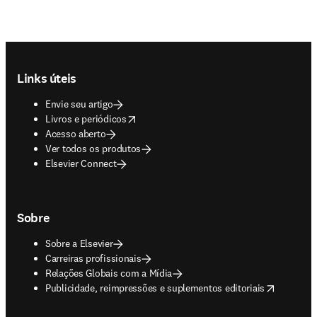
Footer navigation
Links úteis
Envie seu artigo
opens in new tab/window
Livros e periódicos
Acesso aberto
Ver todos os produtos
Elsevier Connect
Sobre
Sobre a Elsevier
Carreiras profissionais
Relações Globais com a Mídia
opens in new tab/window
Publicidade, reimpressões e suplementos editoriais