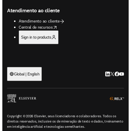
Atendimento ao cliente
Atendimento ao cliente
opens in new tab/window
Central de recursos
Sign in to products
LinkedIn abre 
Twitter abr
Facebook
YouTub
Global | English
ope
Copyright © 2026 Elsevier, seus licenciadores e colaboradores. Todos os
direitos reservados, inclusive os de mineração de texto e dados, treinamento
em inteligência artificial e tecnologias semelhantes.