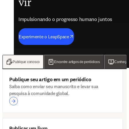
vir
futuro do cuidado
com recursos de IA
resultados em P&D
Impulsionando o progresso humano juntos
Impulsionando o progresso humano juntos
Impulsionando o progresso humano juntos
Impulsionando o progresso humano juntos
Experimente o LeapSpace
Ler os resultados
Conheça o novo ClinicalKey AI
Ler as notícias
Publique conosco
Encontre artigos de periódicos
Conheça 
Publique seu artigo em um periódico
Saiba como enviar seu manuscrito e levar sua
pesquisa à comunidade global.
Publicar um livro