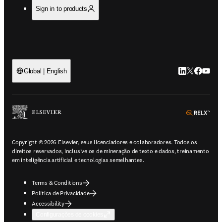
Sign in to products
LinkedIn abre 
Twitter abr
Facebook
YouTub
Global | English
ope
Copyright © 2026 Elsevier, seus licenciadores e colaboradores. Todos os
direitos reservados, inclusive os de mineração de texto e dados, treinamento
em inteligência artificial e tecnologias semelhantes.
Terms & Conditions
Política de Privacidade
Accessibility
Configurações de cookies