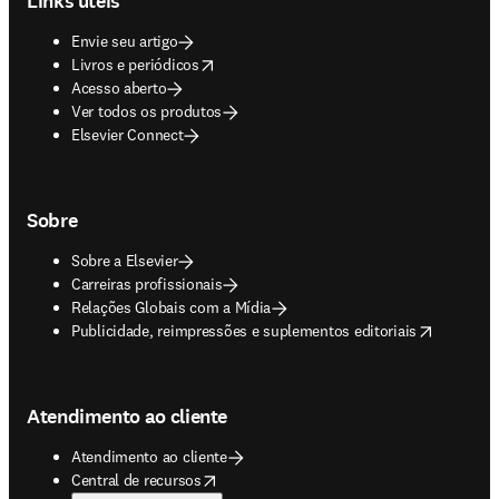
Links úteis
Envie seu artigo
opens in new tab/window
Livros e periódicos
Acesso aberto
Ver todos os produtos
Elsevier Connect
Sobre
Sobre a Elsevier
Carreiras profissionais
Relações Globais com a Mídia
opens in new tab/window
Publicidade, reimpressões e suplementos editoriais
Atendimento ao cliente
Atendimento ao cliente
opens in new tab/window
Central de recursos