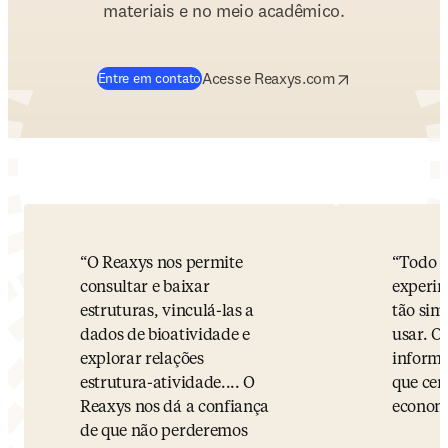
materiais e no meio acadêmico.
opens in new tab/window
abre em uma nov
Acesse Reaxys.com
Entre em contato
O Reaxys nos permite
Todo q
consultar e baixar
experim
estruturas, vinculá-las a
tão simp
dados de bioatividade e
usar. O
explorar relações
informa
estrutura-atividade.... O
que cer
Reaxys nos dá a confiança
economi
de que não perderemos