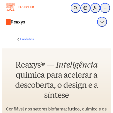
Ir para o conteúdo principal
Pesquisa aberta
Seletor de localiza
Sign in to p
menu
Reaxys
Exibir 
Produtos
Reaxys® —
Inteligência
química para acelerar a
descoberta, o design e a
síntese
Confiável nos setores biofarmacêutico, químico e de 