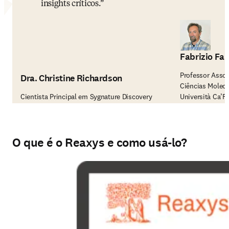
insights críticos.
Fabrizio Fab
Professor Asso
Dra. Christine Richardson
Ciências Molec
Cientista Principal em Sygnature Discovery
Università Ca’F
O que é o Reaxys e como usá-lo?