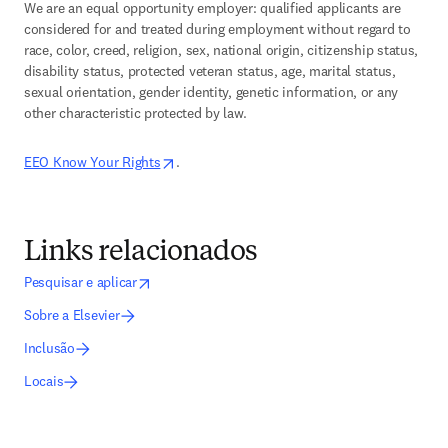
We are an equal opportunity employer: qualified applicants are 
considered for and treated during employment without regard to 
race, color, creed, religion, sex, national origin, citizenship status, 
disability status, protected veteran status, age, marital status, 
sexual orientation, gender identity, genetic information, or any 
other characteristic protected by law.
opens in new tab/window
EEO Know Your Rights
.
Links relacionados
opens in new tab/window
abre em uma nova guia/janela
Pesquisar e aplicar
Sobre a Elsevier
Inclusão
Locais