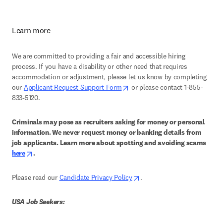
Learn more
We are committed to providing a fair and accessible hiring 
process. If you have a disability or other need that requires 
accommodation or adjustment, please let us know by completing 
opens in new tab/window
our 
Applicant Request Support Form
 or please contact 1-855-
833-5120.
Criminals may pose as recruiters asking for money or personal 
information. We never request money or banking details from 
job applicants. Learn more about spotting and avoiding scams 
opens in new tab/window
here
.
opens in new tab/window
Please read our 
Candidate Privacy Policy
.
USA Job Seekers: