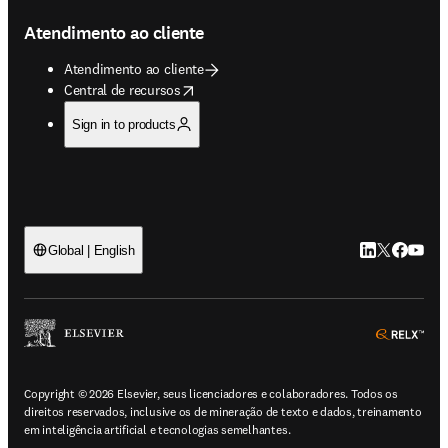
Atendimento ao cliente
Atendimento ao cliente
opens in new tab/window
Central de recursos
Sign in to products
LinkedIn abre 
Twitter abr
Facebook
YouTub
Global | English
ope
Copyright © 2026 Elsevier, seus licenciadores e colaboradores. Todos os
direitos reservados, inclusive os de mineração de texto e dados, treinamento
em inteligência artificial e tecnologias semelhantes.