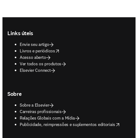
Footer navigation
Links úteis
Envie seu artigo
opens in new tab/window
Livros e periódicos
Acesso aberto
Ver todos os produtos
Elsevier Connect
Sobre
Sobre a Elsevier
Carreiras profissionais
Relações Globais com a Mídia
opens in new tab/window
Publicidade, reimpressões e suplementos editoriais