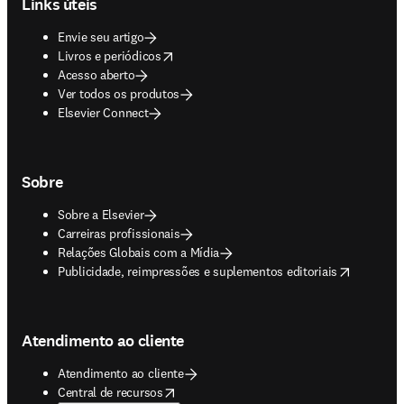
Links úteis
Envie seu artigo
opens in new tab/window
Livros e periódicos
Acesso aberto
Ver todos os produtos
Elsevier Connect
Sobre
Sobre a Elsevier
Carreiras profissionais
Relações Globais com a Mídia
opens in new tab/window
Publicidade, reimpressões e suplementos editoriais
Atendimento ao cliente
Atendimento ao cliente
opens in new tab/window
Central de recursos