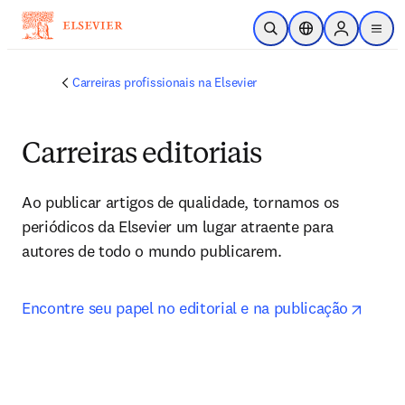
Ir para o conteúdo principal
Pesquisa aberta
Seletor de localiza
Sign in to p
menu
Carreiras profissionais na Elsevier
Carreiras editoriais
Ao publicar artigos de qualidade, tornamos os 
periódicos da Elsevier um lugar atraente para 
autores de todo o mundo publicarem.
opens
Encontre seu papel no editorial e na publicação