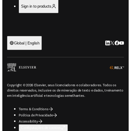
Sign in to products
LinkedIn abre 
Twitter abr
Facebook
YouTub
Global | English
ope
Copyright © 2026 Elsevier, seus licenciadores e colaboradores. Todos os
direitos reservados, inclusive os de mineração de texto e dados, treinamento
em inteligência artificial e tecnologias semelhantes.
Terms & Conditions
Política de Privacidade
Accessibility
Configurações de cookies