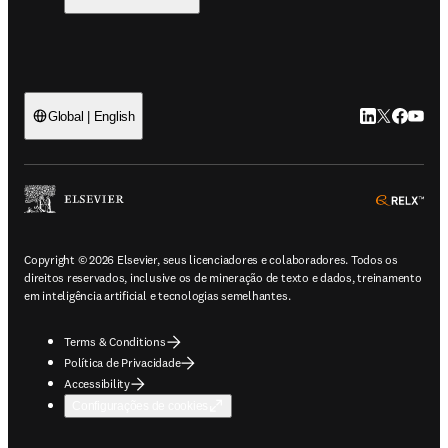
LinkedIn abre 
Twitter abr
Facebook
YouTub
Global | English
ope
Copyright © 2026 Elsevier, seus licenciadores e colaboradores. Todos os
direitos reservados, inclusive os de mineração de texto e dados, treinamento
em inteligência artificial e tecnologias semelhantes.
Terms & Conditions
Política de Privacidade
Accessibility
Configurações de cookies