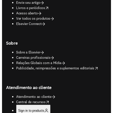
Envie seu artigo
opens in new tab/window
Livros e periódicos
Acesso aberto
Ver todos os produtos
Elsevier Connect
Sobre
Sobre a Elsevier
Carreiras profissionais
Relações Globais com a Mídia
opens in new tab/window
Publicidade, reimpressões e suplementos editoriais
Atendimento ao cliente
Atendimento ao cliente
opens in new tab/window
Central de recursos
Sign in to products