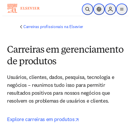
Ir para o conteúdo principal
Pesquisa aberta
Seletor de localiza
Sign in to p
menu
Carreiras profissionais na Elsevier
Carreiras em gerenciamento
de produtos
Usuários, clientes, dados, pesquisa, tecnologia e 
negócios – reunimos tudo isso para permitir 
resultados positivos para nossos negócios que 
resolvem os problemas de usuários e clientes.
opens in new tab/win
Explore carreiras em produtos