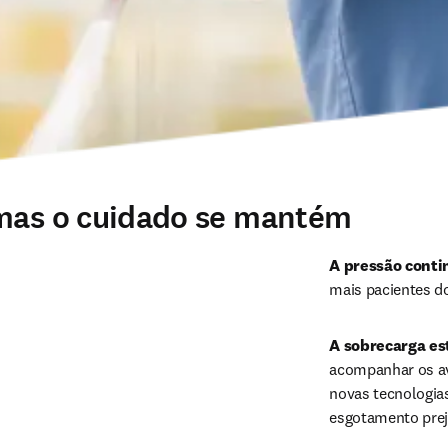
 mas o cuidado se mantém
A pressão contin
mais pacientes d
A sobrecarga es
acompanhar os av
novas tecnologia
esgotamento preju