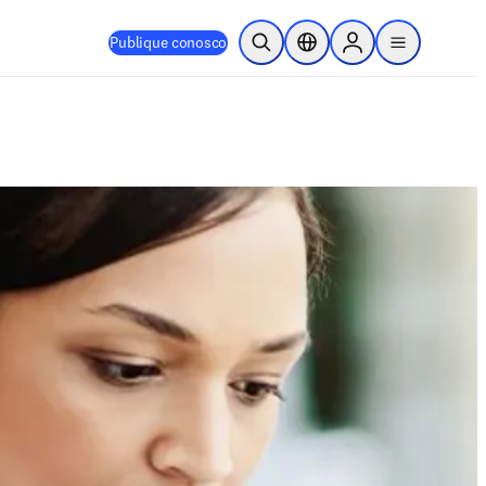
Publique conosco
Pesquisa aberta
Seletor de localização
Sign in to products
menu