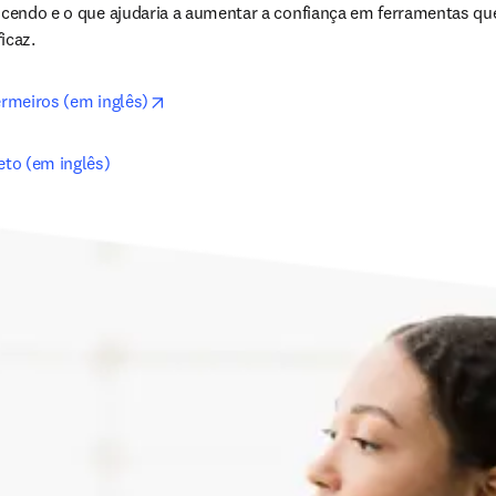
escendo e o que ajudaria a aumentar a confiança em ferramentas q
icaz.
opens in new tab/window
ermeiros (em inglês)
eto (em inglês)