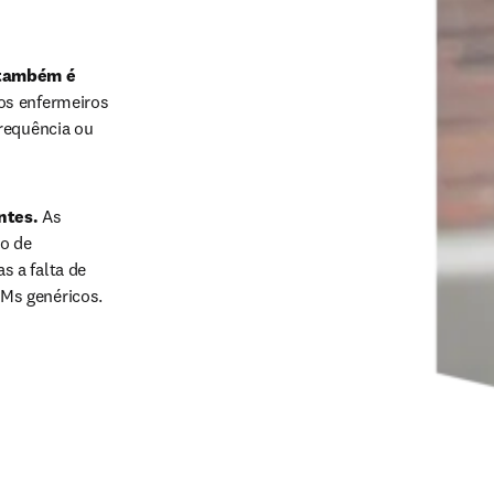
 também é 
os enfermeiros 
requência ou 
ntes.
 As 
o de 
 a falta de 
Ms genéricos.