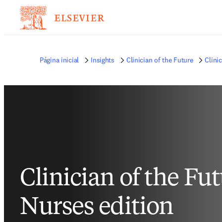
Página inicial
Insights
Clinician of the Future
Clini
Clinician of the Fu
Nurses edition