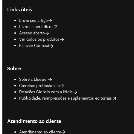
Links úteis
Envie seu artigo
opens in new tab/window
Livros e periódicos
Acesso aberto
Ver todos os produtos
Elsevier Connect
Sobre
Sobre a Elsevier
Carreiras profissionais
Relações Globais com a Mídia
opens in new tab/window
Publicidade, reimpressões e suplementos editoriais
Atendimento ao cliente
Atendimento ao cliente