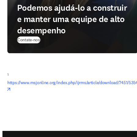
Podemos ajudá-lo a construir
e manter uma equipe de alto
desempenho
Contate-nos
1
https://www.msjonline.org/index.php/ijrms/article/download/7451/535
opens in new tab/window
Footer navigation