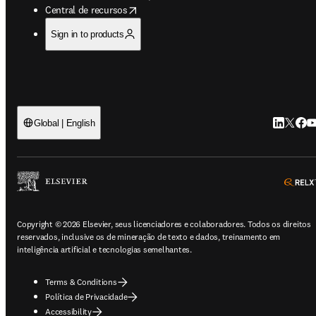
opens in new tab/window
Central de recursos
Sign in to products
LinkedIn 
Twitter
Face
Yo
Global | English
Copyright © 2026 Elsevier, seus licenciadores e colaboradores. Todos os direitos
reservados, inclusive os de mineração de texto e dados, treinamento em
inteligência artificial e tecnologias semelhantes.
Terms & Conditions
Política de Privacidade
Accessibility