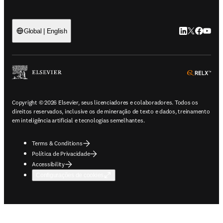
LinkedIn abre 
Twitter abr
Facebook
YouTub
Global | English
ope
Copyright © 2026 Elsevier, seus licenciadores e colaboradores. Todos os
direitos reservados, inclusive os de mineração de texto e dados, treinamento
em inteligência artificial e tecnologias semelhantes.
Terms & Conditions
Política de Privacidade
Accessibility
Configurações de cookies