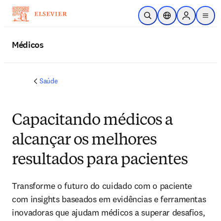
Ir para o conteúdo principal
Pesquisa aberta
Seletor de localiza
Sign in to p
menu
Médicos
Saúde
Capacitando médicos a
alcançar os melhores
resultados para pacientes
Transforme o futuro do cuidado com o paciente
com insights baseados em evidências e ferramentas
inovadoras que ajudam médicos a superar desafios,