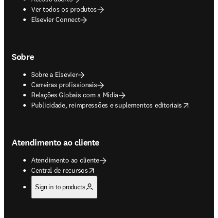
Ver todos os produtos
Elsevier Connect
Sobre
Sobre a Elsevier
Carreiras profissionais
Relações Globais com a Mídia
opens in new tab/window
Publicidade, reimpressões e suplementos editoriais
Atendimento ao cliente
Atendimento ao cliente
opens in new tab/window
Central de recursos
Sign in to products