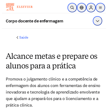
Ir para o conteúdo principal
Pesquisa aberta
Seletor de localiza
Sign in to p
menu
Corpo docente de enfermagem
Exibir 
Saúde
Alcance metas e prepare os
alunos para a prática
Promova o julgamento clínico e a competência de
enfermagem dos alunos com ferramentas de ensino
inovadoras e tecnologia de aprendizado envolvente
que ajudam a prepará-los para o licenciamento e a
prática clínica.