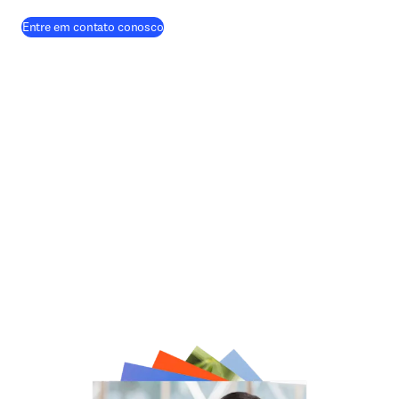
(
abre em uma nova guia/janela
)
Entre em contato conosco