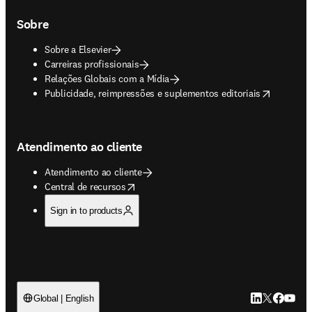
Sobre
Sobre a Elsevier
Carreiras profissionais
Relações Globais com a Mídia
opens in new tab/window
Publicidade, reimpressões e suplementos editoriais
Atendimento ao cliente
Atendimento ao cliente
opens in new tab/window
Central de recursos
Sign in to products
LinkedIn abre 
Twitter abr
Facebook
YouTub
Global | English