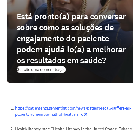
Está pronto(a) para conversar
sobre como as soluções de
engajamento do paciente
podem ajudá-lo(a) a melhorar
os resultados em saúde?
Solicite uma demonstração
https://patientengagementhit.com/news/patient-recall-suffers-as-
opens in new tab/windo
patients-remember-half-of-health-info
Health literacy stat: “Health Literacy in the United States: Enhanci