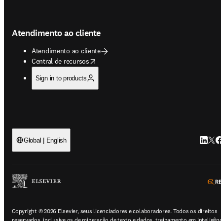
Atendimento ao cliente
Atendimento ao cliente
opens in new tab/window
Central de recursos
Sign in to products
Linked
Twit
F
Global | English
Copyright © 2026 Elsevier, seus licenciadores e colaboradores. Todos os direitos
reservados, inclusive os de mineração de texto e dados, treinamento em inteligên