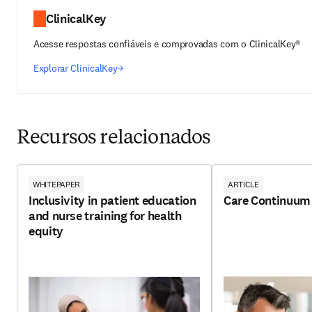
ClinicalKey
Acesse respostas confiáveis e comprovadas com o ClinicalKey®
Explorar ClinicalKey
Recursos relacionados
WHITEPAPER
ARTICLE
Inclusivity in patient education
Care Continuum
and nurse training for health
equity