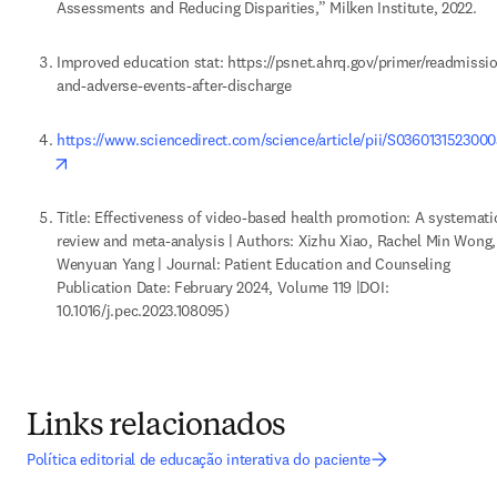
Assessments and Reducing Disparities,” Milken Institute, 2022. 
Improved education stat: https://psnet.ahrq.gov/primer/readmissi
and-adverse-events-after-discharge 
https://www.sciencedirect.com/science/article/pii/S036013152300
opens in new tab/window
Title: Effectiveness of video-based health promotion: A systematic
review and meta-analysis | Authors: Xizhu Xiao, Rachel Min Wong, 
Wenyuan Yang | Journal: Patient Education and Counseling 
Publication Date: February 2024, Volume 119 |DOI: 
10.1016/j.pec.2023.108095)
Links relacionados
Política editorial de educação interativa do paciente