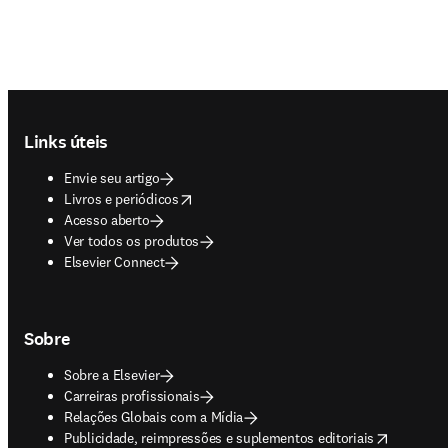
Footer navigation
Links úteis
Envie seu artigo
opens in new tab/window
Livros e periódicos
Acesso aberto
Ver todos os produtos
Elsevier Connect
Sobre
Sobre a Elsevier
Carreiras profissionais
Relações Globais com a Mídia
opens in new tab/window
Publicidade, reimpressões e suplementos editoriais