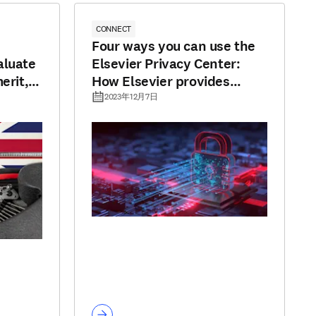
CONNECT
Four ways you can use the
aluate
Elsevier Privacy Center:
erit,
How Elsevier provides
transparency for your
2023年12月7日
personal data