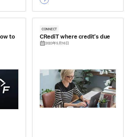
CONNECT
ow to
CRediT where credit's due
2023年5月16日