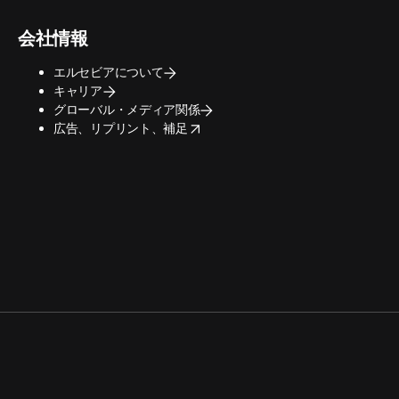
会社情報
エルセビアについて
キャリア
グローバル・メディア関係
opens in new tab/window
広告、リプリント、補足