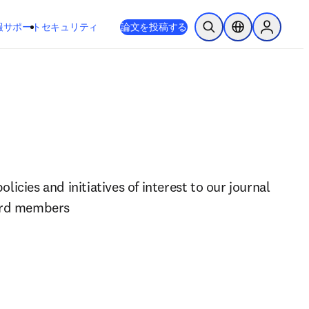
新しいタブ／ウィンドウで開く
opens in new tab/window
報
サポート
セキュリティ
論文を投稿する
検索を開く
ロケーションセレ
Sign in to
icies and initiatives of interest to our journal 
ard members 