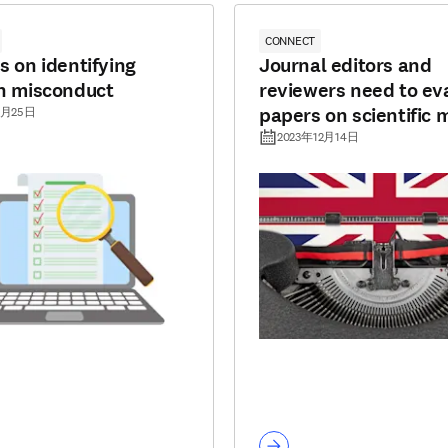
CONNECT
s on identifying
Journal editors and
on misconduct
reviewers need to ev
papers on scientific m
1月25日
not language
2023年12月14日