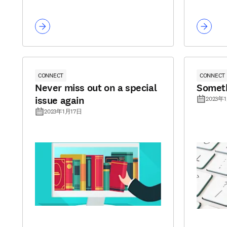
CONNECT
CONNECT
Never miss out on a special
Someth
issue again
2023年
2023年1月17日