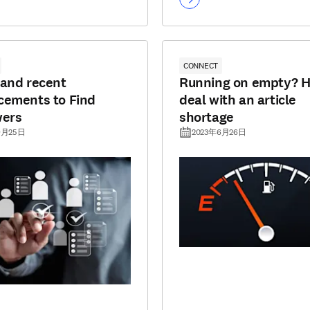
CONNECT
and recent
Running on empty? H
ements to Find
deal with an article
wers
shortage
9月25日
2023年6月26日