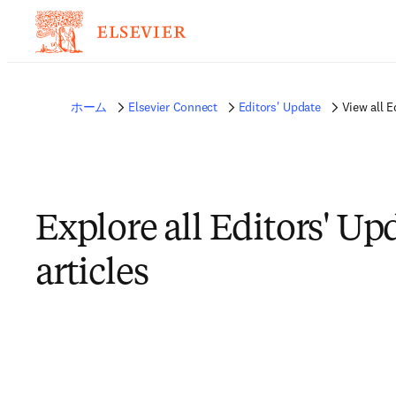
ホーム
Elsevier Connect
Editors' Update
View all E
Explore all Editors' Up
articles