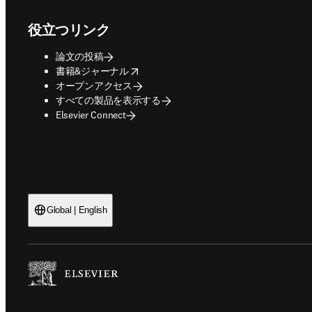
役立つリンク
論文の投稿
opens in new tab/window
書籍&ジャーナル
オープンアクセス
すべての製品を表示する
Elsevier Connect
Global | English