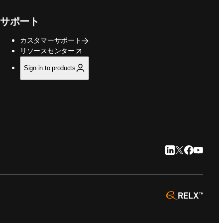
サポート
カスタマーサポート
opens in new tab/window
リソースセンター
Sign in to products
LinkedIn 新
Twitter 新
Faceboo
YouTu
opens 