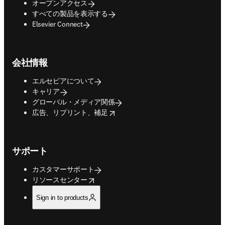
オープンアクセス
すべての製品を表示する
Elsevier Connect
会社情報
エルセビアについて
キャリア
グローバル・メディア関係
opens in new tab/window
広告、リプリント、補足
サポート
カスタマーサポート
opens in new tab/window
リソースセンター
Sign in to products