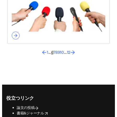
1
...
6
7
8
9
10
...
12
Footer navigation
役立つリンク
論文の投稿
opens in new tab/window
書籍&ジャーナル