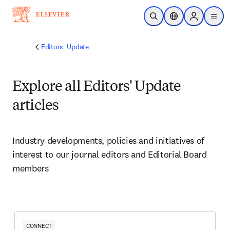
メインのコンテンツにスキップ
検索を開く
ロケーションセレ
Sign in to p
menu
する
Editors' Update
Explore all Editors' Update
articles
Industry developments, policies and initiatives of 
interest to our journal editors and Editorial Board 
members 
CONNECT