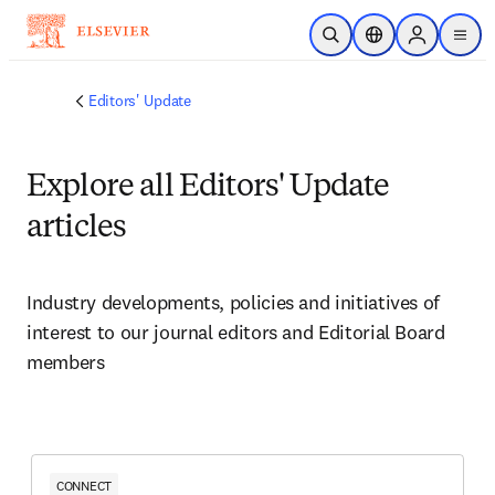
メインのコンテンツにスキップ
検索を開く
ロケーションセレ
Sign in to p
menu
する
Editors' Update
Explore all Editors' Update
articles
Industry developments, policies and initiatives of 
interest to our journal editors and Editorial Board 
members 
CONNECT