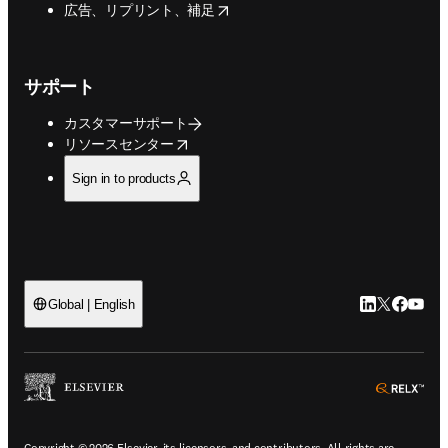
opens in new tab/window
広告、リプリント、補足
サポート
カスタマーサポート
opens in new tab/window
リソースセンター
Sign in to products
LinkedIn
Twitte
Faceb
You
Global | English
ope
Copyright © 2026 Elsevier, its licensors, and contributors. All rights are