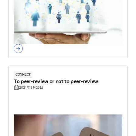
CONNECT
To peer-review or not to peer-review
2024年9月25日