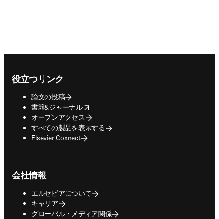
Footer navigation
役立つリンク
論文の投稿
opens in new tab/window
書籍&ジャーナル
オープンアクセス
すべての製品を表示する
Elsevier Connect
会社情報
エルセビアについて
キャリア
グローバル・メディア関係