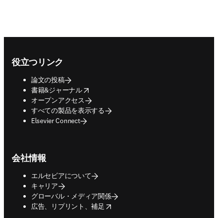
Footer navigation
役立つリンク
論文の投稿
opens in new tab/window
書籍&ジャーナル
オープンアクセス
すべての製品を表示する
Elsevier Connect
会社情報
エルセビアについて
キャリア
グローバル・メディア関係
opens in new tab/window
広告、リプリント、補足