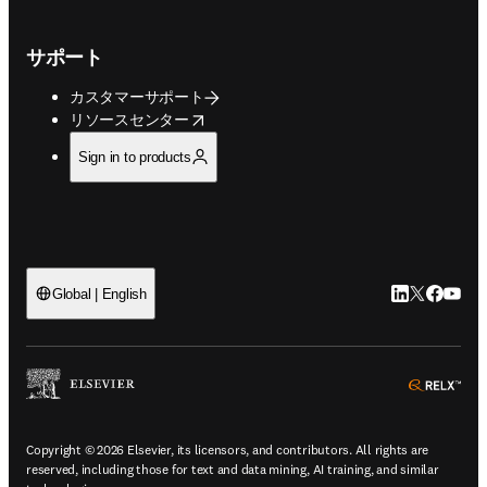
サポート
カスタマーサポート
opens in new tab/window
リソースセンター
Sign in to products
LinkedIn
Twitte
Faceb
You
Global | English
ope
Copyright © 2026 Elsevier, its licensors, and contributors. All rights are
reserved, including those for text and data mining, AI training, and similar