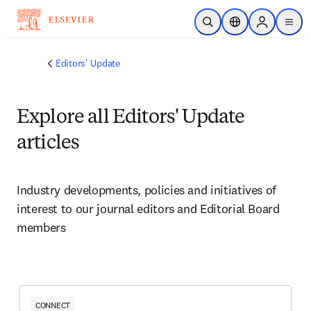
メインのコンテンツにスキップ
検索を開く
ロケーションセレ
Sign in to p
menu
する
Editors' Update
Explore all Editors' Update
articles
Industry developments, policies and initiatives of 
interest to our journal editors and Editorial Board 
members 
CONNECT