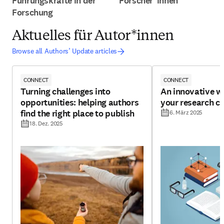
Führungskräfte in der
Forscher*innen
Forschung
Aktuelles für Autor*innen
Browse all Authors’ Update articles
CONNECT
CONNECT
Turning challenges into
An innovative w
opportunities: helping authors
your research cr
find the right place to publish
6. März 2025
18. Dez. 2025