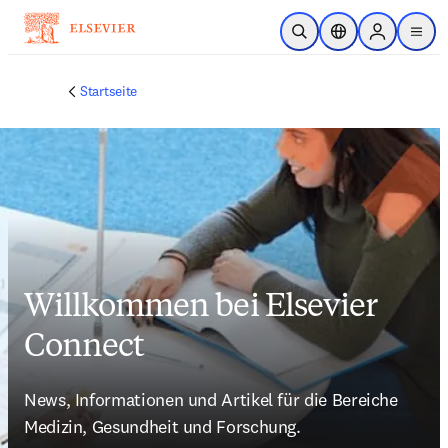
Zum Hauptinhalt wechseln
Suche öffnen
Standortauswahl
Sign in to p
menu
Startseite
Willkommen bei Elsevier
Connect
News, Informationen und Artikel für die Bereiche 
Medizin, Gesundheit und Forschung.