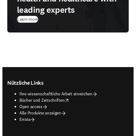
leading experts
Learn more
Footer navigation
Nützliche Links
Ihre wissenschaftliche Arbeit einreichen
opens in new tab/window
Bücher und Zeitschriften
Open access
Alle Produkte anzeigen
Errata