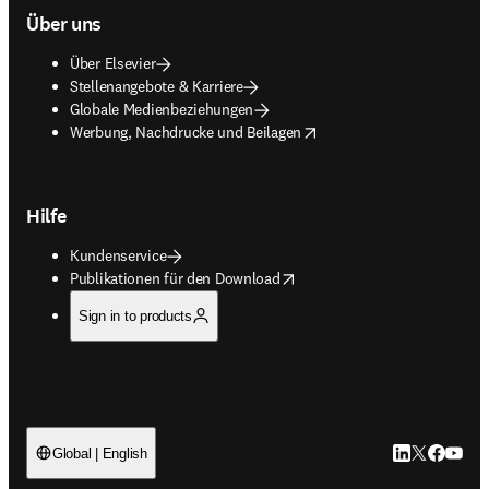
Über uns
Über Elsevier
Stellenangebote & Karriere
Globale Medienbeziehungen
opens in new tab/window
Werbung, Nachdrucke und Beilagen
Hilfe
Kundenservice
opens in new tab/window
Publikationen für den Download
Sign in to products
LinkedIn Wird 
Twitter Wir
Facebook
YouTub
Global | English