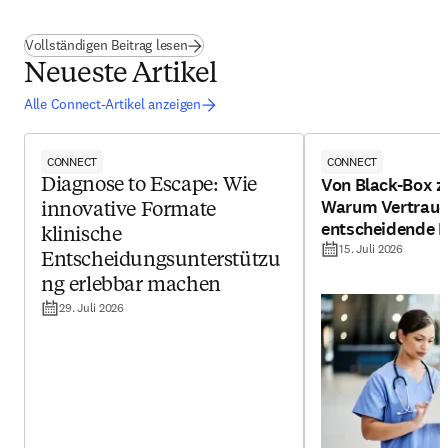
(
Wird in neuem Tab/Fenster geöffnet
)
Vollständigen Beitrag lesen
Neueste Artikel
Alle Connect-Artikel anzeigen
CONNECT
CONNECT
Von Black-Box z
Diagnose to Escape: Wie
Warum Vertraue
innovative Formate
entscheidende F
klinische
klinische KI ist
15. Juli 2026
Entscheidungsunterstützu
ng erlebbar machen
29. Juli 2026