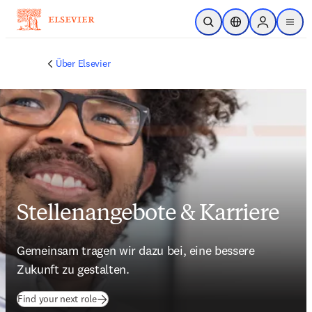
Zum Hauptinhalt wechseln
Suche öffnen
Standortauswahl
Sign in to p
menu
Über Elsevier
Stellenangebote & Karriere
Gemeinsam tragen wir dazu bei, eine bessere 
Zukunft zu gestalten.
(
Wird in neuem Tab/Fenster geöffnet
)
Find your next role