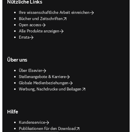
Nützliche Links
Ihre wissenschaftliche Arbeit einreichen
opens in new tab/window
Bücher und Zeitschriften
Open access
Alle Produkte anzeigen
Errata
Über uns
Über Elsevier
Stellenangebote & Karriere
Globale Medienbeziehungen
opens in new tab/window
Werbung, Nachdrucke und Beilagen
Hilfe
Kundenservice
opens in new tab/window
Publikationen für den Download