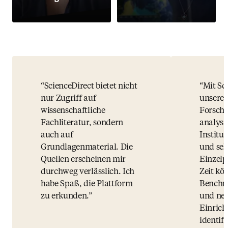
ScienceDirect bietet nicht
Mit Sc
nur Zugriff auf
unsere 
wissenschaftliche
Forschu
Fachliteratur, sondern
analysi
auch auf
Institu
Grundlagenmaterial. Die
und sel
Quellen erscheinen mir
Einzelp
durchweg verlässlich. Ich
Zeit kö
habe Spaß, die Plattform
Benchma
zu erkunden.
und neu
Einric
identifi