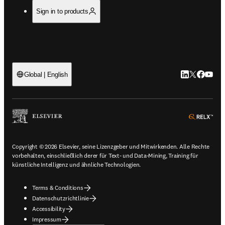
Sign in to products
LinkedIn Wird 
Twitter Wir
Facebook
YouTub
Global | English
ope
Copyright © 2026 Elsevier, seine Lizenzgeber und Mitwirkenden. Alle Rechte
vorbehalten, einschließlich derer für Text- und Data-Mining, Training für
künstliche Intelligenz und ähnliche Technologien.
Terms & Conditions
Datenschutzrichtlinie
Accessibility
Impressum