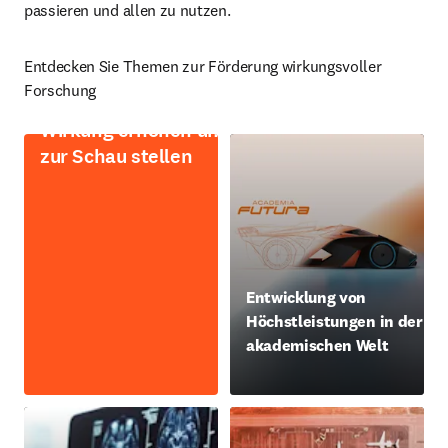
passieren und allen zu nutzen. 
Entdecken Sie Themen zur Förderung wirkungsvoller 
Forschung
Wirkung erhöhen und
zur Schau stellen
opens in new tab/window
Entwicklung von
Höchstleistungen in der
akademischen Welt
Wird in neuem Tab/Fenster