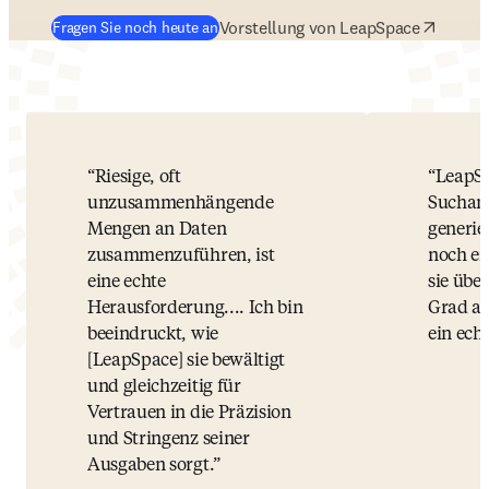
(
Wird in neuem Tab/Fenster geöffnet
)
Vorstellung von LeapSpace
Fragen Sie noch heute an
Riesige, oft
LeapSp
unzusammenhängende
Suchanf
Mengen an Daten
generie
zusammenzuführen, ist
noch ei
eine echte
sie übe
Herausforderung.... Ich bin
Grad an
beeindruckt, wie
ein echt
[LeapSpace] sie bewältigt
und gleichzeitig für
Vertrauen in die Präzision
und Stringenz seiner
Ausgaben sorgt.