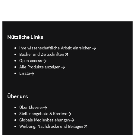
Footer navigation
Nützliche Links
Ihre wissenschaftliche Arbeit einreichen
opens in new tab/window
Bücher und Zeitschriften
Open access
Alle Produkte anzeigen
Errata
Über uns
Über Elsevier
Stellenangebote & Karriere
Globale Medienbeziehungen
opens in new tab/window
Werbung, Nachdrucke und Beilagen