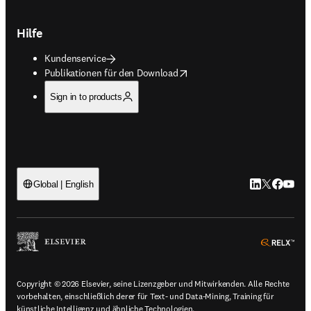
Hilfe
Kundenservice
opens in new tab/window
Publikationen für den Download
Sign in to products
LinkedIn Wird 
Twitter Wir
Facebook
YouTub
Global | English
ope
Copyright © 2026 Elsevier, seine Lizenzgeber und Mitwirkenden. Alle Rechte
vorbehalten, einschließlich derer für Text- und Data-Mining, Training für
künstliche Intelligenz und ähnliche Technologien.