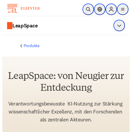
Zum Hauptinhalt wechseln
Suche öffnen
Standortauswahl
Sign in to p
menu
LeapSpace
Menü a
Produkte
LeapSpace: von Neugier zur
Entdeckung
Verantwortungsbewusste  KI-Nutzung zur Stärkung 
wissenschaftlicher Exzellenz, mit den Forschenden 
als zentralen Akteuren.