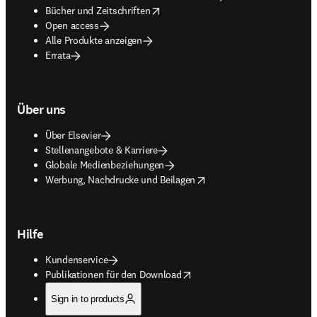
opens in new tab/window
Bücher und Zeitschriften
Open access
Alle Produkte anzeigen
Errata
Über uns
Über Elsevier
Stellenangebote & Karriere
Globale Medienbeziehungen
opens in new tab/window
Werbung, Nachdrucke und Beilagen
Hilfe
Kundenservice
opens in new tab/window
Publikationen für den Download
Sign in to products