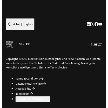
LinkedIn Wird 
Twitter Wir
Facebook
YouTub
Global | English
ope
Copyright © 2026 Elsevier, seine Lizenzgeber und Mitwirkenden. Alle Rechte
vorbehalten, einschließlich derer für Text- und Data-Mining, Training für
künstliche Intelligenz und ähnliche Technologien.
Terms & Conditions
Datenschutzrichtlinie
Accessibility
Impressum
Cookie-Einstellungen