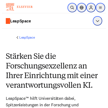
Zum Hauptinhalt wechseln
Suche öffnen
Standortauswahl
Sign in to p
menu
LeapSpace
Menü a
LeapSpace
Stärken Sie die
Forschungsexzellenz an
Ihrer Einrichtung mit einer
verantwortungsvollen KI.
LeapSpace™ hilft Universitäten dabei, 
Spitzenleistungen in der Forschung und 