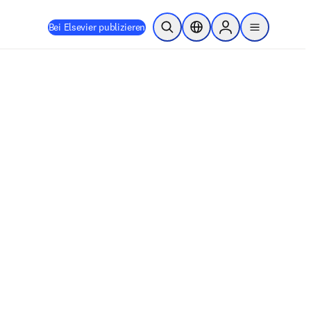
Bei Elsevier publizieren
Suche öffnen
Standortauswahl
Sign in to products
menu