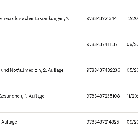
 neurologischer Erkrankungen, 7. 
9783437213441
12/2
9783437411137
09/2
und Notfallmedizin, 2. Auflage
9783437482236
05/2
Gesundheit, 1. Auflage
9783437235108
11/20
. Auflage
9783437214325
09/2