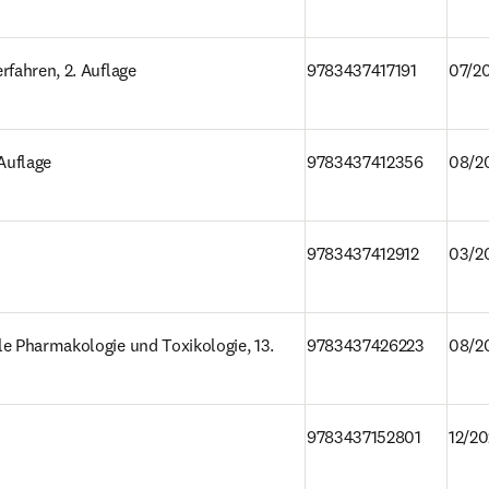
rfahren, 2. Auflage
9783437417191
07/2
 Auflage
9783437412356
08/2
9783437412912
03/2
e Pharmakologie und Toxikologie, 13. 
9783437426223
08/2
9783437152801
12/20