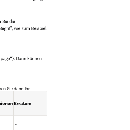
ganz einfach durchsuchen, indem Sie die 
griff, wie zum Beispiel 
 page“). Dann können 
en Sie dann Ihr 
hienen
Erratum
 -