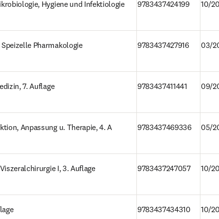
robiologie, Hygiene und Infektiologie
9783437424199
10/20
 Speizelle Pharmakologie
9783437427916
03/2
dizin, 7. Auflage
9783437411441
09/2
tion, Anpassung u. Therapie, 4. A
9783437469336
05/2
iszeralchirurgie I, 3. Auflage
9783437247057
10/2
lage
9783437434310
10/2