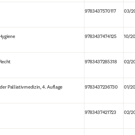
9783437570117
03/2
Hygiene
9783437474125
10/2
Recht
9783437285318
02/2
der Palliativmedizin, 4. Auflage
9783437236730
01/2
9783437421723    
02/2