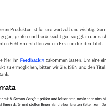
eren Produkten ist für uns wertvoll und wichtig. Gern
gen, prüfen und berücksichtigen sie ggf. in der näch
ten Fehlern erstellen wir ein Erratum für den Titel. 
opens in new tab/window
 hier Ihr  
Feedback
 zukommen lassen. Um eine ei
kt zu ermöglichen, bitten wir Sie, ISBN und den Titel
Dank.
rrata
 mit äußerster Sorgfalt prüfen und lektorieren, schleichen sich hin
i Ihnen dafür und stellen Ihnen hier die korrigierten Seiten zum 