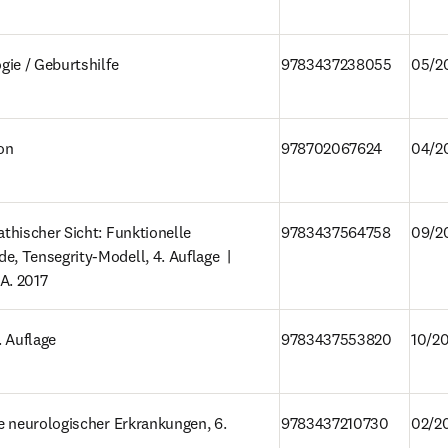
ie / Geburtshilfe
9783437238055
05/2
on
978702067624
04/2
hischer Sicht: Funktionelle 
9783437564758
09/2
 Tensegrity-Modell, 4. Auflage  | 
A. 2017
. Auflage
9783437553820
10/2
 neurologischer Erkrankungen, 6. 
9783437210730
02/2