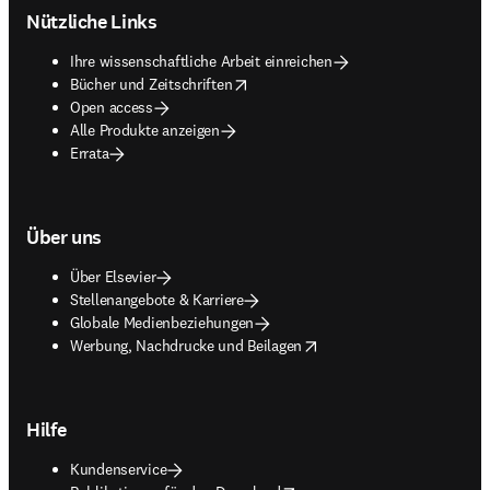
Nützliche Links
Ihre wissenschaftliche Arbeit einreichen
opens in new tab/window
Bücher und Zeitschriften
Open access
Alle Produkte anzeigen
Errata
Über uns
Über Elsevier
Stellenangebote & Karriere
Globale Medienbeziehungen
opens in new tab/window
Werbung, Nachdrucke und Beilagen
Hilfe
Kundenservice