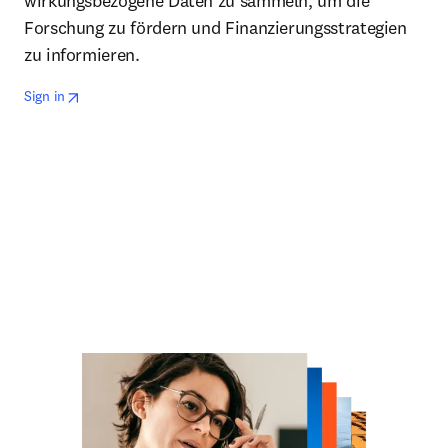
wirkungsbezogene Daten zu sammeln, um die
Forschung zu fördern und Finanzierungsstrategien
zu informieren.
opens in new tab/window
Wird in neuem Tab/Fenster geöffnet
Sign in