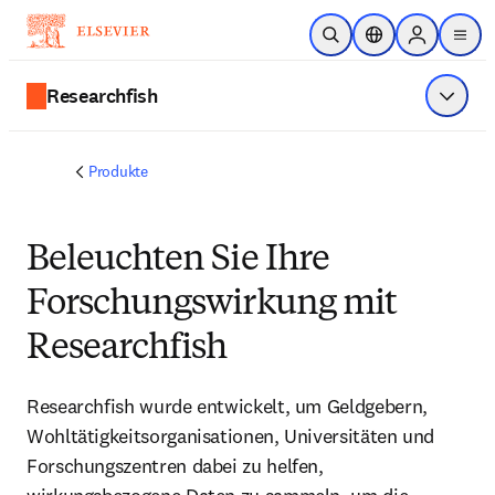
Zum Hauptinhalt wechseln
Suche öffnen
Standortauswahl
Sign in to p
menu
Researchfish
Menü a
Produkte
Beleuchten Sie Ihre
Forschungswirkung mit
Researchfish
Researchfish wurde entwickelt, um Geldgebern,
Wohltätigkeitsorganisationen, Universitäten und
Forschungszentren dabei zu helfen,