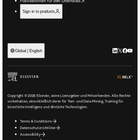
opens in new tab/window
Publikationen für den Download
Sign in to products
LinkedIn Wird 
Twitter Wir
Facebook
YouTub
Global | English
ope
Copyright © 2026 Elsevier, seine Lizenzgeber und Mitwirkenden. Alle Rechte
vorbehalten, einschließlich derer für Text- und Data-Mining, Training für
künstliche Intelligenz und ähnliche Technologien.
Terms & Conditions
Datenschutzrichtlinie
Accessibility