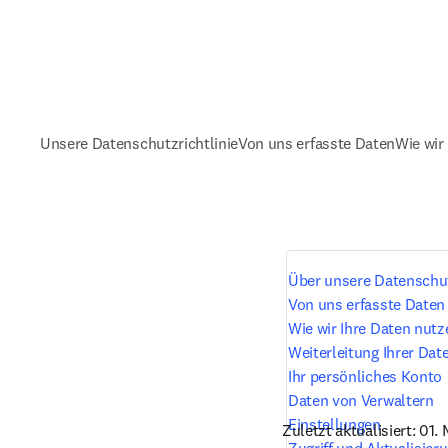
Unsere Datenschutzrichtlinie
Von uns erfasste Daten
Wie wir
Über unsere Datenschut
Von uns erfasste Daten
Wie wir Ihre Daten nutz
Weiterleitung Ihrer Dat
Ihr persönliches Konto
Daten von Verwaltern
Einstellungen
Zuletzt aktualisiert: 01.