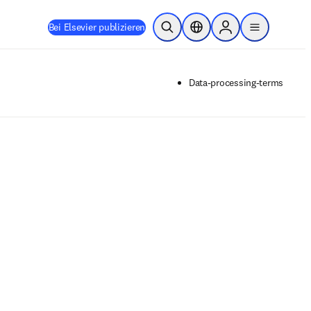
Bei Elsevier publizieren
Suche öffnen
Standortauswahl
Sign in to products
menu
Data-processing-terms