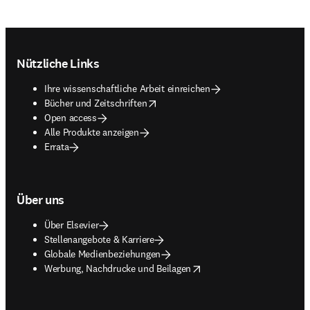
Footer navigation
Nützliche Links
Ihre wissenschaftliche Arbeit einreichen
opens in new tab/window
Bücher und Zeitschriften
Open access
Alle Produkte anzeigen
Errata
Über uns
Über Elsevier
Stellenangebote & Karriere
Globale Medienbeziehungen
opens in new tab/window
Werbung, Nachdrucke und Beilagen