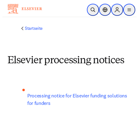
Zum Hauptinhalt wechseln
Suche öffnen
Standortauswahl
Sign in to p
menu
Startseite
Elsevier processing notices
Processing notice for Elsevier funding solutions 
for funders