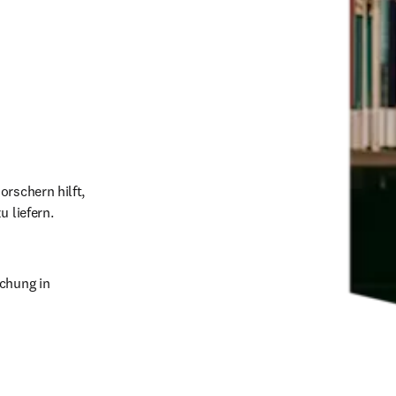
rschern hilft, 
w
chung in 
b/window