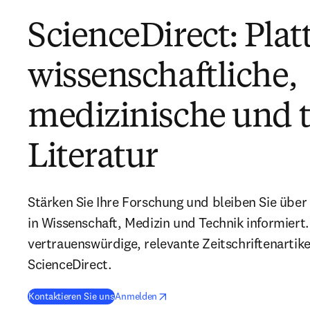
ScienceDirect: Plat
wissenschaftliche,
medizinische und 
Literatur
Stärken Sie Ihre Forschung und bleiben Sie über
in Wissenschaft, Medizin und Technik informiert. 
vertrauenswürdige, relevante Zeitschriftenartik
ScienceDirect.
opens in new tab/window
Wird in neuem Tab/Fenster geöffnet
Kontaktieren Sie uns
Anmelden