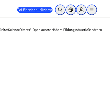
Bei Elsevier publizieren
Suche öffnen
Standortauswahl
Sign in to products
menu
ücher
ScienceDirect AI
Open access
Höhere Bildung
Industrie
Behörden