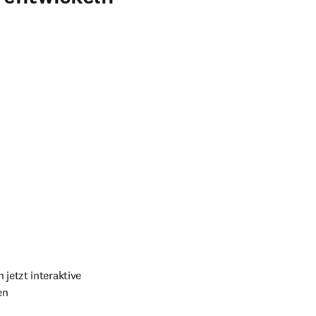
indow
 jetzt interaktive 
en