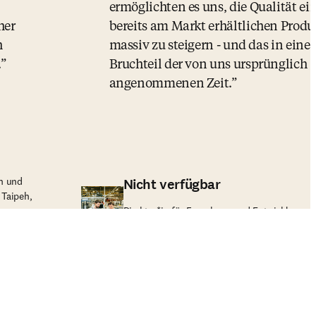
ermöglichten es uns, die Qualität ei
her
bereits am Markt erhältlichen Produ
h
massiv zu steigern - und das in ein
.
Bruchteil der von uns ursprünglich
angenommenen Zeit.
n und
Nicht verfügbar
 Taipeh,
Direktor*in für Forschung und Entwicklung