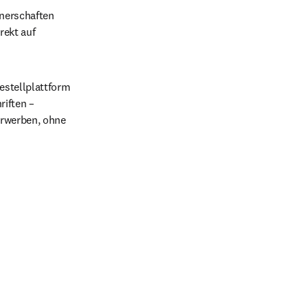
nerschaften 
ekt auf 
Bestellplattform 
iften – 
rwerben, ohne 