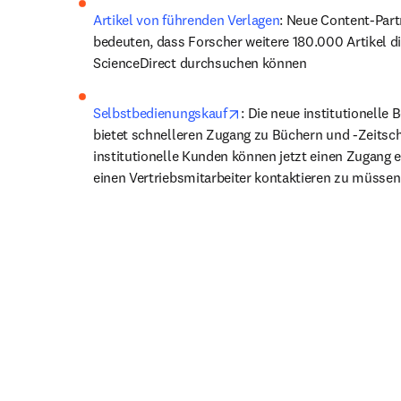
Artikel von führenden Verlagen
: Neue Content-Part
bedeuten, dass Forscher weitere 180.000 Artikel dir
ScienceDirect durchsuchen können
opens in new tab/window
Selbstbedienungskauf
: Die neue institutionelle 
bietet schnelleren Zugang zu Büchern und -Zeitschr
institutionelle Kunden können jetzt einen Zugang e
einen Vertriebsmitarbeiter kontaktieren zu müssen