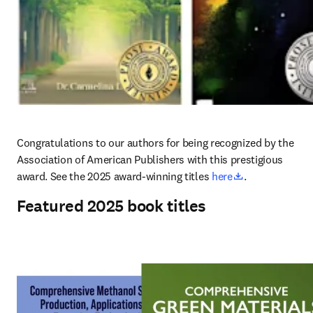
Congratulations to our authors for being recognized by the 
Association of American Publishers with this prestigious 
opens in new 
award. See the 2025 award-winning titles 
here
. 
Featured 2025 book titles