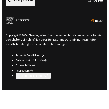
LinkedIn Wird 
Twitter Wir
Facebook
YouTub
Global | English
ope
Copyright © 2026 Elsevier, seine Lizenzgeber und Mitwirkenden. Alle Rechte
vorbehalten, einschließlich derer für Text- und Data-Mining, Training für
künstliche Intelligenz und ähnliche Technologien.
Terms & Conditions
Datenschutzrichtlinie
Accessibility
Impressum
Cookie-Einstellungen