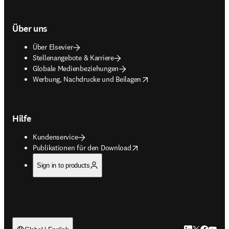
Über uns
Über Elsevier
Stellenangebote & Karriere
Globale Medienbeziehungen
opens in new tab/window
Werbung, Nachdrucke und Beilagen
Hilfe
Kundenservice
opens in new tab/window
Publikationen für den Download
Sign in to products