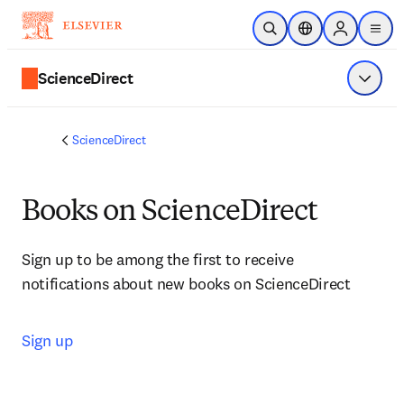
Zum Hauptinhalt wechseln
Suche öffnen
Standortauswahl
Sign in to p
menu
ScienceDirect
Menü a
ScienceDirect
Books on ScienceDirect
Sign up to be among the first to receive 
notifications about new books on ScienceDirect
Sign up