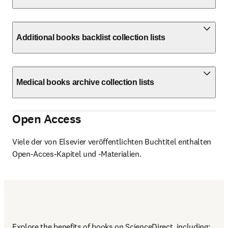
Additional books backlist collection lists
Medical books archive collection lists
Open Access
Viele der von Elsevier veröffentlichten Buchtitel enthalten 
Open-Acces-Kapitel und -Materialien. 
(
Wird in neue
Open-Access-Publikationen auf ScienceDirect entdecken
Explore the benefits of books on ScienceDirect, including: