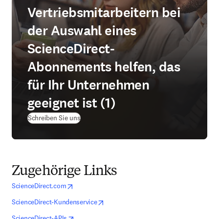
Vertriebsmitarbeitern bei
der Auswahl eines
ScienceDirect-
Abonnements helfen, das
für Ihr Unternehmen
geeignet ist (1)
Schreiben Sie uns
Zugehörige Links
opens in new tab/window
Wird in neuem Tab/Fenster geöffnet
ScienceDirect.com
opens in new tab/window
Wird in neuem Tab/Fenster geöffnet
ScienceDirect-Kundenservice
opens in new tab/window
Wird in neuem Tab/Fenster geöffnet
ScienceDirect-APIs